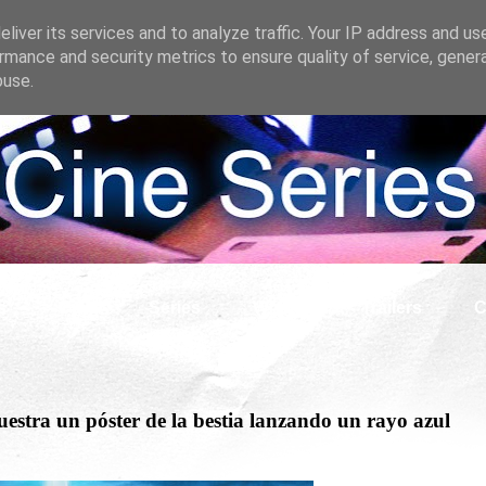
liver its services and to analyze traffic. Your IP address and us
rmance and security metrics to ensure quality of service, gene
buse.
s
Cine
Series
What if
Tráilers
C
estra un póster de la bestia lanzando un rayo azul