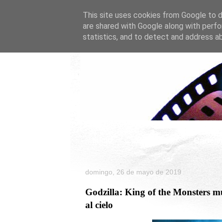
This site uses cookies from Google to de
are shared with Google along with perfo
statistics, and to detect and address a
Inicio
Celebrity
Cartele
domingo, 26 de mayo de 2019
Godzilla: King of the Monsters mu
al cielo