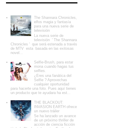
Entradas populares
The Shannara Chronicles,
elfos magia y fantasía
para una nueva serie de
televisión
La nueva serie de
televisión ' The Shannara
Chronicles ' que será estenada a través
de MTV esta basada en las exitosas
novel...
Selfie-Brush, para estar
mona cuando hagas tus
selfies.
¿Eres una fanática del
Selfie ? Aprovechas
cualquier oportunidad
para hacerte una foto. Pues aquí tienes
un producto que te ayudara ha est...
THE BLACKOUT:
INVASION EARTH ofrece
un nuevo tráiler
Se ha lanzado un avance
de un próximo thriller de
acción de ciencia ficción