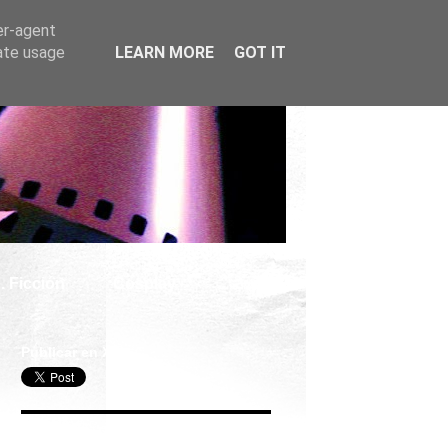
er-agent
rate usage
LEARN MORE
GOT IT
. Ficción
Cosplay
Publicar en X
Seguir Cine Series