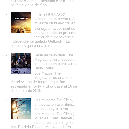
titulado Blackout: Invasion Earth . ¡La
película viene de Sho...
El film OUTBACK'
basado en un hecho real
muestra su nuevo tráiler
Lionsgate ha compartido
un avance de un próximo
thriller de supervivencia
independiente titulado Outback . La
historia sigue a una joven ...
Serie de televisión 'The
Magicians', una escuela
de magia con cierto aire a
Harry Potter
Los Magos 'The
Magicians' es una serie
de televisión de fantasía que fue
estrenada en Syfy y Showcase el 16 de
diciembre de 2015,...
Los Milagros Del Cielo,
una curación asombrosa
del cuerpo y el alma
Los Milagros Del Cielo (
Miracles From Heaven )
es una película dirigida
por Patricia Riggen Ambientada en