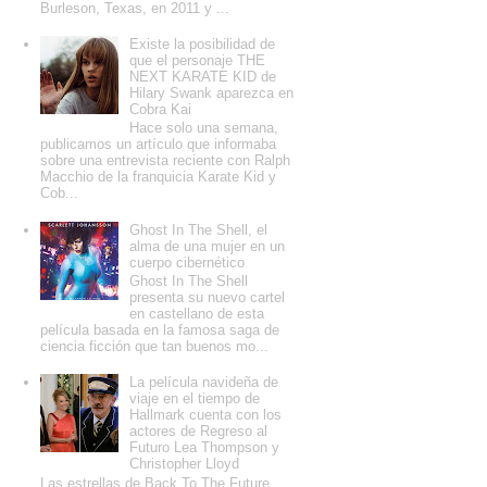
Burleson, Texas, en 2011 y ...
Existe la posibilidad de
que el personaje THE
NEXT KARATE KID de
Hilary Swank aparezca en
Cobra Kai
Hace solo una semana,
publicamos un artículo que informaba
sobre una entrevista reciente con Ralph
Macchio de la franquicia Karate Kid y
Cob...
Ghost In The Shell, el
alma de una mujer en un
cuerpo cibernético
Ghost In The Shell
presenta su nuevo cartel
en castellano de esta
película basada en la famosa saga de
ciencia ficción que tan buenos mo...
La película navideña de
viaje en el tiempo de
Hallmark cuenta con los
actores de Regreso al
Futuro Lea Thompson y
Christopher Lloyd
Las estrellas de Back To The Future