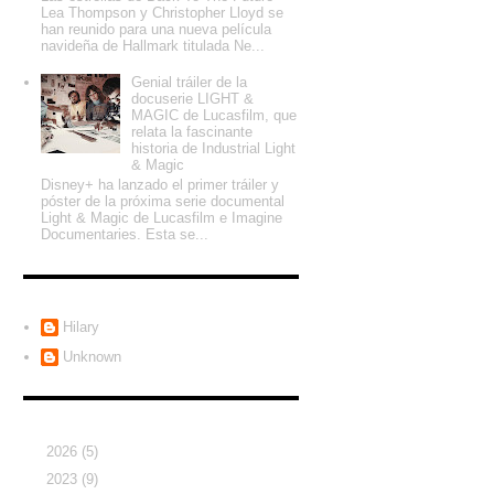
Lea Thompson y Christopher Lloyd se
han reunido para una nueva película
navideña de Hallmark titulada Ne...
Genial tráiler de la
docuserie LIGHT &
MAGIC de Lucasfilm, que
relata la fascinante
historia de Industrial Light
& Magic
Disney+ ha lanzado el primer tráiler y
póster de la próxima serie documental
Light & Magic de Lucasfilm e Imagine
Documentaries. Esta se...
Colaboradores
Hilary
Unknown
Archivo del blog
►
2026
(5)
►
2023
(9)