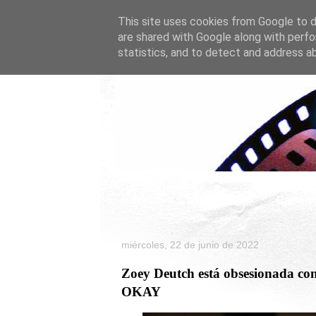
This site uses cookies from Google to de
are shared with Google along with perfo
statistics, and to detect and address a
Inicio
Celebrity
Cartele
miércoles, 22 de junio de 2022
Zoey Deutch está obsesionada con 
OKAY