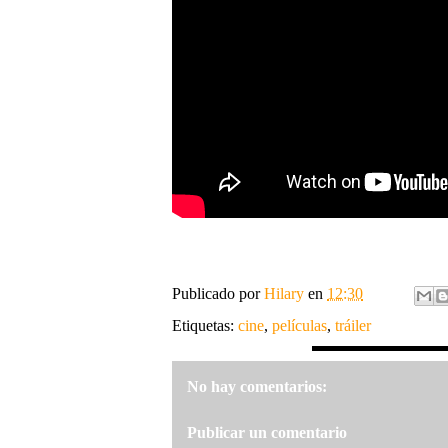
Publicado por
Hilary
en
12:30
Etiquetas:
cine
,
películas
,
tráiler
No hay comentarios:
Publicar un comentario