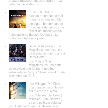
titulado Blackout: Invasion Earth . ¡La
película viene de Sho...
El film OUTBACK'
basado en un hecho real
muestra su nuevo tráiler
Lionsgate ha compartido
un avance de un próximo
thriller de supervivencia
independiente titulado Outback . La
historia sigue a una joven ...
Serie de televisión 'The
Magicians', una escuela
de magia con cierto aire a
Harry Potter
Los Magos 'The
Magicians' es una serie
de televisión de fantasía que fue
estrenada en Syfy y Showcase el 16 de
diciembre de 2015,...
Los Milagros Del Cielo,
una curación asombrosa
del cuerpo y el alma
Los Milagros Del Cielo (
Miracles From Heaven )
es una película dirigida
por Patricia Riggen Ambientada en