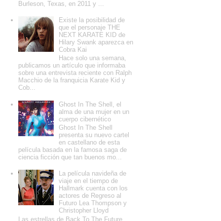
Burleson, Texas, en 2011 y ...
Existe la posibilidad de
que el personaje THE
NEXT KARATE KID de
Hilary Swank aparezca en
Cobra Kai
Hace solo una semana,
publicamos un artículo que informaba
sobre una entrevista reciente con Ralph
Macchio de la franquicia Karate Kid y
Cob...
Ghost In The Shell, el
alma de una mujer en un
cuerpo cibernético
Ghost In The Shell
presenta su nuevo cartel
en castellano de esta
película basada en la famosa saga de
ciencia ficción que tan buenos mo...
La película navideña de
viaje en el tiempo de
Hallmark cuenta con los
actores de Regreso al
Futuro Lea Thompson y
Christopher Lloyd
Las estrellas de Back To The Future