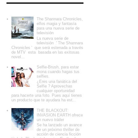
Entradas populares
The Shannara Chronicles,
elfos magia y fantasía
para una nueva serie de
televisión
La nueva serie de
televisión ' The Shannara
Chronicles ' que será estenada a través
de MTV esta basada en las exitosas
novel...
Selfie-Brush, para estar
mona cuando hagas tus
selfies.
¿Eres una fanática del
Selfie ? Aprovechas
cualquier oportunidad
para hacerte una foto. Pues aquí tienes
un producto que te ayudara ha est...
THE BLACKOUT:
INVASION EARTH ofrece
un nuevo tráiler
Se ha lanzado un avance
de un próximo thriller de
acción de ciencia ficción