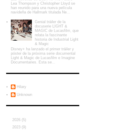
Lea Thompson y Christopher Lloyd se
han reunido para una nueva película
navideña de Hallmark titulada Ne...
Genial tráiler de la
docuserie LIGHT &
MAGIC de Lucasfilm, que
relata la fascinante
historia de Industrial Light
& Magic
Disney+ ha lanzado el primer tráiler y
póster de la próxima serie documental
Light & Magic de Lucasfilm e Imagine
Documentaries. Esta se...
Colaboradores
Hilary
Unknown
Archivo del blog
►
2026
(5)
►
2023
(9)