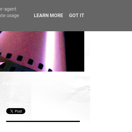
er-agent
rate usage
LEARN MORE
GOT IT
. Ficción
Cosplay
Publicar en X
Seguir Cine Series