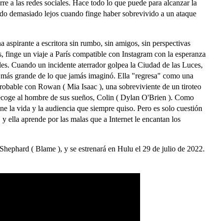
re a las redes sociales. Hace todo lo que puede para alcanzar la
endo demasiado lejos cuando finge haber sobrevivido a un ataque
 aspirante a escritora sin rumbo, sin amigos, sin perspectivas
s, finge un viaje a París compatible con Instagram con la esperanza
ales. Cuando un incidente aterrador golpea la Ciudad de las Luces,
a más grande de lo que jamás imaginó. Ella "regresa" como una
robable con Rowan ( Mia Isaac ), una sobreviviente de un tiroteo
 recoge al hombre de sus sueños, Colin ( Dylan O'Brien ). Como
ne la vida y la audiencia que siempre quiso. Pero es solo cuestión
y ella aprende por las malas que a Internet le encantan los
 Shephard ( Blame ), y se estrenará en Hulu el 29 de julio de 2022.