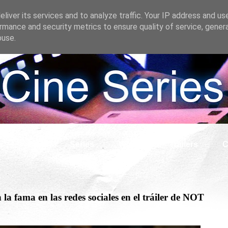
liver its services and to analyze traffic. Your IP address and us
rmance and security metrics to ensure quality of service, gene
buse.
s
Cine
Series
What if
Tráilers
C
la fama en las redes sociales en el tráiler de NOT