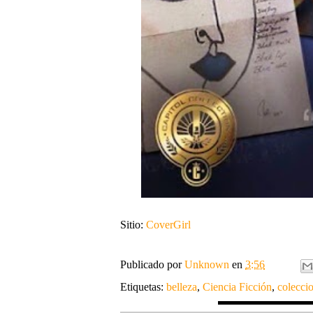
Sitio:
CoverGirl
Publicado por
Unknown
en
3:56
Etiquetas:
belleza
,
Ciencia Ficción
,
colecci