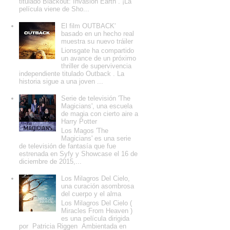
titulado Blackout: Invasion Earth . ¡La
película viene de Sho...
El film OUTBACK'
basado en un hecho real
muestra su nuevo tráiler
Lionsgate ha compartido
un avance de un próximo
thriller de supervivencia
independiente titulado Outback . La
historia sigue a una joven ...
Serie de televisión 'The
Magicians', una escuela
de magia con cierto aire a
Harry Potter
Los Magos 'The
Magicians' es una serie
de televisión de fantasía que fue
estrenada en Syfy y Showcase el 16 de
diciembre de 2015,...
Los Milagros Del Cielo,
una curación asombrosa
del cuerpo y el alma
Los Milagros Del Cielo (
Miracles From Heaven )
es una película dirigida
por Patricia Riggen Ambientada en