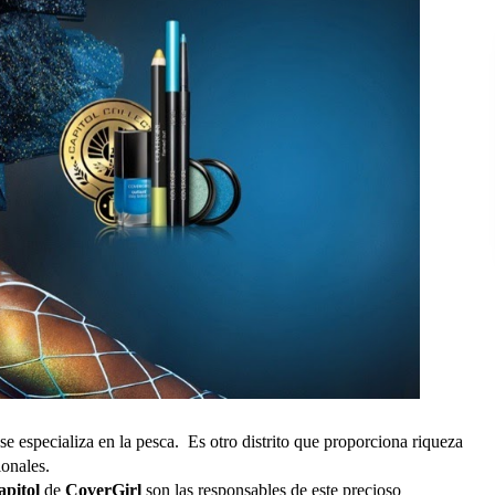
se especializa en la pesca. Es otro distrito que proporciona riqueza
ionales.
apitol
de
CoverGirl
son las responsables de este precioso