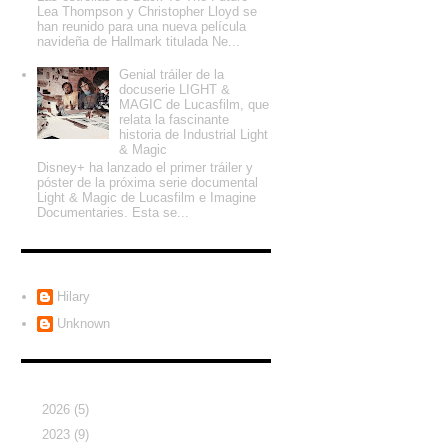
Lea Thompson y Christopher Lloyd se
han reunido para una nueva película
navideña de Hallmark titulada Ne...
Genial tráiler de la
docuserie LIGHT &
MAGIC de Lucasfilm, que
relata la fascinante
historia de Industrial Light
& Magic
Disney+ ha lanzado el primer tráiler y
póster de la próxima serie documental
Light & Magic de Lucasfilm e Imagine
Documentaries. Esta se...
Colaboradores
Hilary
Unknown
Archivo del blog
►
2026
(5)
►
2023
(9)