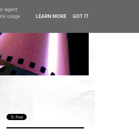
er-agent
rate usage
LEARN MORE
GOT IT
. Ficción
Cosplay
Publicar en X
Seguir Cine Series