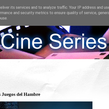
liver its services and to analyze traffic. Your IP address and us
rmance and security metrics to ensure quality of service, gene
buse.
s
Cine
Series
What if
Tráilers
C
Los Juegos del Hambre