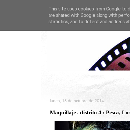
This site uses cookies from Google to de
are shared with Google along with perfo
statistics, and to detect and address a
Inicio
Celebrity
Cartele
lunes, 13 de octubre de 2014
Maquillaje , distrito 4 : Pesca, 