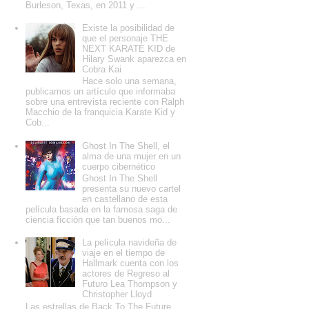
Burleson, Texas, en 2011 y ...
Existe la posibilidad de
que el personaje THE
NEXT KARATE KID de
Hilary Swank aparezca en
Cobra Kai
Hace solo una semana,
publicamos un artículo que informaba
sobre una entrevista reciente con Ralph
Macchio de la franquicia Karate Kid y
Cob...
Ghost In The Shell, el
alma de una mujer en un
cuerpo cibernético
Ghost In The Shell
presenta su nuevo cartel
en castellano de esta
película basada en la famosa saga de
ciencia ficción que tan buenos mo...
La película navideña de
viaje en el tiempo de
Hallmark cuenta con los
actores de Regreso al
Futuro Lea Thompson y
Christopher Lloyd
Las estrellas de Back To The Future