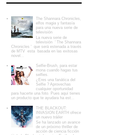
Entradas populares
The Shannara Chronicles,
elfos magia y fantasía
para una nueva serie de
televisión
La nueva serie de
televisión ' The Shannara
Chronicles ' que será estenada a través
de MTV esta basada en las exitosas
novel...
Selfie-Brush, para estar
mona cuando hagas tus
selfies.
¿Eres una fanática del
Selfie ? Aprovechas
cualquier oportunidad
para hacerte una foto. Pues aquí tienes
un producto que te ayudara ha est...
THE BLACKOUT:
INVASION EARTH ofrece
un nuevo tráiler
Se ha lanzado un avance
de un próximo thriller de
acción de ciencia ficción