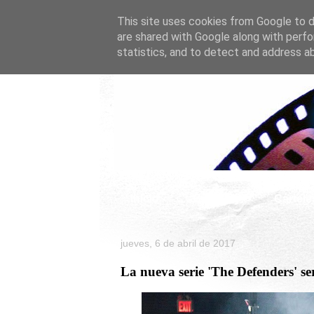
This site uses cookies from Google to de
are shared with Google along with perfo
statistics, and to detect and address a
Inicio
Celebrity
Cartele
jueves, 6 de abril de 2017
La nueva serie 'The Defenders' se