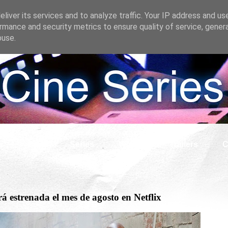
liver its services and to analyze traffic. Your IP address and us
rmance and security metrics to ensure quality of service, gene
buse.
s
Cine
Series
What if
Tráilers
C
rá estrenada el mes de agosto en Netflix