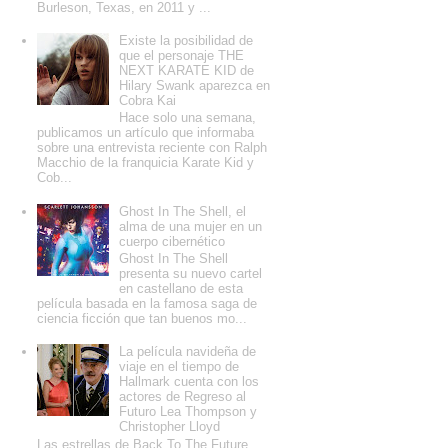
Burleson, Texas, en 2011 y ...
Existe la posibilidad de
que el personaje THE
NEXT KARATE KID de
Hilary Swank aparezca en
Cobra Kai
Hace solo una semana,
publicamos un artículo que informaba
sobre una entrevista reciente con Ralph
Macchio de la franquicia Karate Kid y
Cob...
Ghost In The Shell, el
alma de una mujer en un
cuerpo cibernético
Ghost In The Shell
presenta su nuevo cartel
en castellano de esta
película basada en la famosa saga de
ciencia ficción que tan buenos mo...
La película navideña de
viaje en el tiempo de
Hallmark cuenta con los
actores de Regreso al
Futuro Lea Thompson y
Christopher Lloyd
Las estrellas de Back To The Future