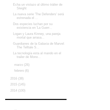
Echa un vistazo al último tráiler de
Sleight
La nueva serie 'The Defenders' será
estrenada el ...
Dos especies luchan por su
existencia en 'La Guerr...
Logan y Laura Kinney, una pareja
mortal que arrasa...
Guardianes de la Galaxia de Marvel:
The Telltale S...
La tecnología esta al mando en el
trailer de Mono...
►
marzo
(26)
►
febrero
(6)
►
2016
(38)
►
2015
(145)
►
2014
(100)
Etiquetas