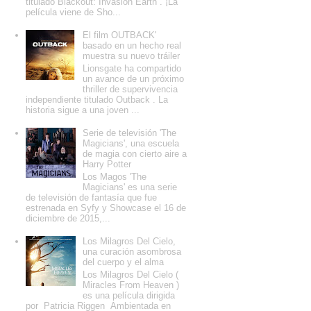
titulado Blackout: Invasion Earth . ¡La
película viene de Sho...
El film OUTBACK'
basado en un hecho real
muestra su nuevo tráiler
Lionsgate ha compartido
un avance de un próximo
thriller de supervivencia
independiente titulado Outback . La
historia sigue a una joven ...
Serie de televisión 'The
Magicians', una escuela
de magia con cierto aire a
Harry Potter
Los Magos 'The
Magicians' es una serie
de televisión de fantasía que fue
estrenada en Syfy y Showcase el 16 de
diciembre de 2015,...
Los Milagros Del Cielo,
una curación asombrosa
del cuerpo y el alma
Los Milagros Del Cielo (
Miracles From Heaven )
es una película dirigida
por Patricia Riggen Ambientada en