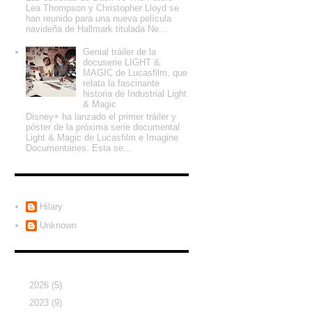
Lea Thompson y Christopher Lloyd se
han reunido para una nueva película
navideña de Hallmark titulada Ne...
Genial tráiler de la
docuserie LIGHT &
MAGIC de Lucasfilm, que
relata la fascinante
historia de Industrial Light
& Magic
Disney+ ha lanzado el primer tráiler y
póster de la próxima serie documental
Light & Magic de Lucasfilm e Imagine
Documentaries. Esta se...
Colaboradores
Hilary
Unknown
Archivo del blog
►
2026
(5)
►
2023
(9)