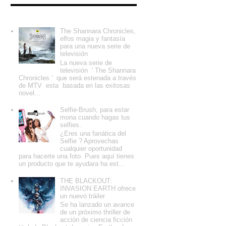
Entradas populares
The Shannara Chronicles,
elfos magia y fantasía
para una nueva serie de
televisión
La nueva serie de
televisión ' The Shannara
Chronicles ' que será estenada a través
de MTV esta basada en las exitosas
novel...
Selfie-Brush, para estar
mona cuando hagas tus
selfies.
¿Eres una fanática del
Selfie ? Aprovechas
cualquier oportunidad
para hacerte una foto. Pues aquí tienes
un producto que te ayudara ha est...
THE BLACKOUT:
INVASION EARTH ofrece
un nuevo tráiler
Se ha lanzado un avance
de un próximo thriller de
acción de ciencia ficción