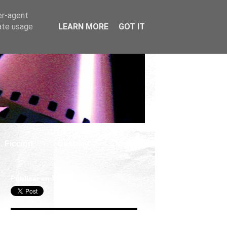
er-agent
rate usage
LEARN MORE
GOT IT
. Ficción
Cosplay
Publicar en X
Seguir Cine Series