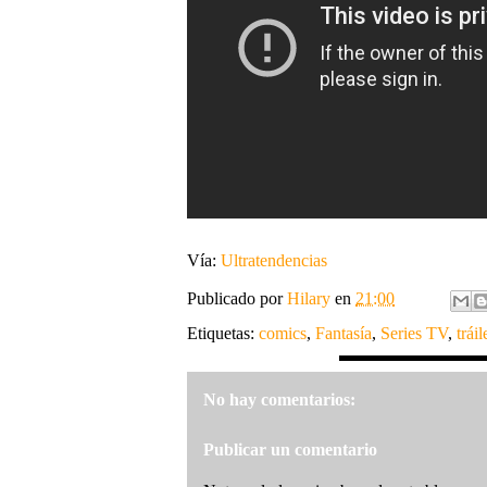
Vía:
Ultratendencias
Publicado por
Hilary
en
21:00
Etiquetas:
comics
,
Fantasía
,
Series TV
,
tráil
No hay comentarios:
Publicar un comentario