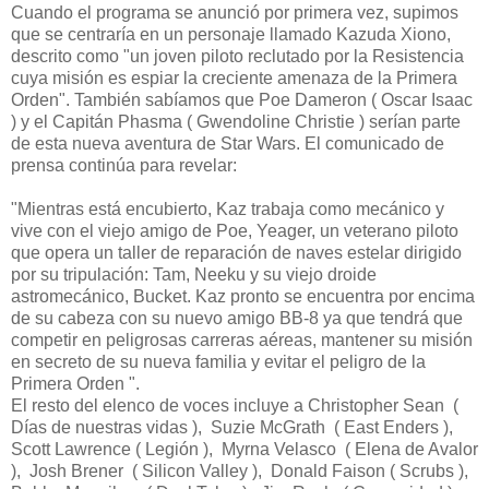
Cuando el programa se anunció por primera vez, supimos
que se centraría en un personaje llamado Kazuda Xiono,
descrito como "un joven piloto reclutado por la Resistencia
cuya misión es espiar la creciente amenaza de la Primera
Orden". También sabíamos que Poe Dameron ( Oscar Isaac
) y el Capitán Phasma ( Gwendoline Christie ) serían parte
de esta nueva aventura de Star Wars. El comunicado de
prensa continúa para revelar:
"Mientras está encubierto, Kaz trabaja como mecánico y
vive con el viejo amigo de Poe, Yeager, un veterano piloto
que opera un taller de reparación de naves estelar dirigido
por su tripulación: Tam, Neeku y su viejo droide
astromecánico, Bucket. Kaz pronto se encuentra por encima
de su cabeza con su nuevo amigo BB-8 ya que tendrá que
competir en peligrosas carreras aéreas, mantener su misión
en secreto de su nueva familia y evitar el peligro de la
Primera Orden ".
El resto del elenco de voces incluye a Christopher Sean (
Días de nuestras vidas ), Suzie McGrath ( East Enders ),
Scott Lawrence ( Legión ), Myrna Velasco ( Elena de Avalor
), Josh Brener ( Silicon Valley ), Donald Faison ( Scrubs ),