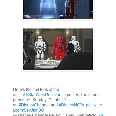
Here's the first look at the
official
#StarWarsResistance
poster. The series
premieres Sunday, October 7
on
#DisneyChannel
and
#DisneyNOW
.
pic.twitte
r.com/SsyJtgrI8Q
— Disney Channel PR (@DisneyChannelPR)
28