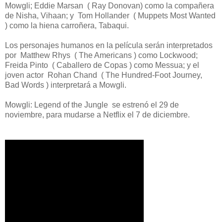
Mowgli; Eddie Marsan ( Ray Donovan) como la compañera
de Nisha, Vihaan; y Tom Hollander ( Muppets Most Wanted
) como la hiena carroñera, Tabaqui.
Los personajes humanos en la película serán interpretados
por Matthew Rhys ( The Americans ) como Lockwood;
Freida Pinto ( Caballero de Copas ) como Messua; y el
joven actor Rohan Chand ( The Hundred-Foot Journey,
Bad Words ) interpretará a Mowgli.
Mowgli: Legend of the Jungle se estrenó el 29 de
noviembre, para mudarse a Netflix el 7 de diciembre.