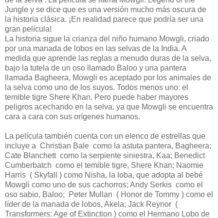
Jungle y se dice que es una versión mucho más oscura de
la historia clásica. ¡En realidad parece que podría ser una
gran película!
La historia sigue la crianza del niño humano Mowgli, criado
por una manada de lobos en las selvas de la India. A
medida que aprende las reglas a menudo duras de la selva,
bajo la tutela de un oso llamado Baloo y una pantera
llamada Bagheera, Mowgli es aceptado por los animales de
la selva como uno de los suyos. Todos menos uno: el
temible tigre Shere Khan. Pero puede haber mayores
peligros acechando en la selva, ya que Mowgli se encuentra
cara a cara con sus orígenes humanos.
La película también cuenta con un elenco de estrellas que
incluye a Christian Bale como la astuta pantera, Bagheera;
Cate Blanchett como la serpiente siniestra, Kaa; Benedict
Cumberbatch como el temible tigre, Shere Khan; Naomie
Harris ( Skyfall ) como Nisha, la loba, que adopta al bebé
Mowgli como uno de sus cachorros; Andy Serkis como el
oso sabio, Baloo; Peter Mullan ( Honor de Tommy ) como el
líder de la manada de lobos, Akela; Jack Reynor (
Transformers: Age of Extinction ) como el Hermano Lobo de