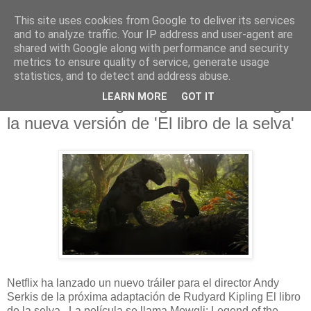
This site uses cookies from Google to deliver its services
and to analyze traffic. Your IP address and user-agent are
shared with Google along with performance and security
metrics to ensure quality of service, generate usage
statistics, and to detect and address abuse.
lunes, 3 de diciembre de 2018
LEARN MORE
GOT IT
Tráiler de Mowgli: Legend of the Jungle
la nueva versión de 'El libro de la selva'
Netflix ha lanzado un nuevo tráiler para el director Andy
Serkis de la próxima adaptación de Rudyard Kipling El libro
de la selva . La película se llama Mowgli: Legend of the