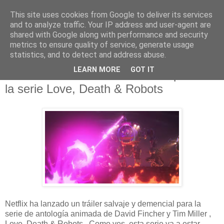
This site uses cookies from Google to deliver its services
and to analyze traffic. Your IP address and user-agent are
shared with Google along with performance and security
metrics to ensure quality of service, generate usage
statistics, and to detect and address abuse.
martes, 19 de marzo de 2019
LEARN MORE
GOT IT
18 relatos cortos animados compondrán
la serie Love, Death & Robots
Netflix ha lanzado un tráiler salvaje y demencial para la
serie de antología animada de David Fincher y Tim Miller ,
Love, Death & Robots . Como ves, esta serie va a estar