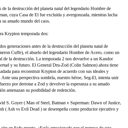
s de la destrucción del planeta natal del legendario Hombre de
man, cuya Casa de El fue excluida y avergonzada, mientras lucha
r a su amado mundo del caos.
para Krypton temporada dos:
os generaciones antes de la destrucción del planeta natal de
on Cuffe), el abuelo del legendario Hombre de Acero, como un
tal de la destrucción. La temporada 2 nos devuelve a un Kandor
bertad y su futuro. El General Dru-Zod (Colin Salmon) ahora tiene
iadada para reconstruir Krypton de acuerdo con sus ideales y
. Ante una perspectiva sombría, nuestro héroe, Seg-El, intenta unir
sfuerzo por derrotar a Zod y devolver la esperanza a su amado
ción amenazan su posibilidad de redención.
vid S. Goyer ( Man of Steel, Batman v Superman: Dawn of Justice,
lsh ( Ash vs Evil Dead ) se desempeña como productor ejecutivo y
aire en Syfy pronto. ¿Estás emocionado por el regreso de esta