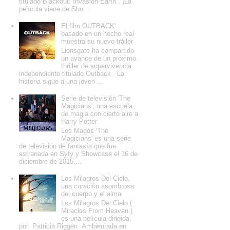
titulado Blackout: Invasion Earth . ¡La
película viene de Sho...
El film OUTBACK'
basado en un hecho real
muestra su nuevo tráiler
Lionsgate ha compartido
un avance de un próximo
thriller de supervivencia
independiente titulado Outback . La
historia sigue a una joven ...
Serie de televisión 'The
Magicians', una escuela
de magia con cierto aire a
Harry Potter
Los Magos 'The
Magicians' es una serie
de televisión de fantasía que fue
estrenada en Syfy y Showcase el 16 de
diciembre de 2015,...
Los Milagros Del Cielo,
una curación asombrosa
del cuerpo y el alma
Los Milagros Del Cielo (
Miracles From Heaven )
es una película dirigida
por Patricia Riggen Ambientada en