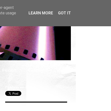
er-agent
rate usage
LEARN MORE
GOT IT
. Ficción
Cosplay
Publicar en X
Seguir Cine Series