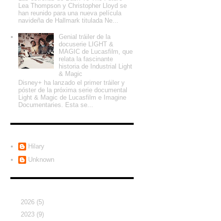
Lea Thompson y Christopher Lloyd se
han reunido para una nueva película
navideña de Hallmark titulada Ne...
Genial tráiler de la
docuserie LIGHT &
MAGIC de Lucasfilm, que
relata la fascinante
historia de Industrial Light
& Magic
Disney+ ha lanzado el primer tráiler y
póster de la próxima serie documental
Light & Magic de Lucasfilm e Imagine
Documentaries. Esta se...
Colaboradores
Hilary
Unknown
Archivo del blog
►
2026
(5)
►
2023
(9)