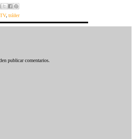
 TV
,
tráiler
den publicar comentarios.