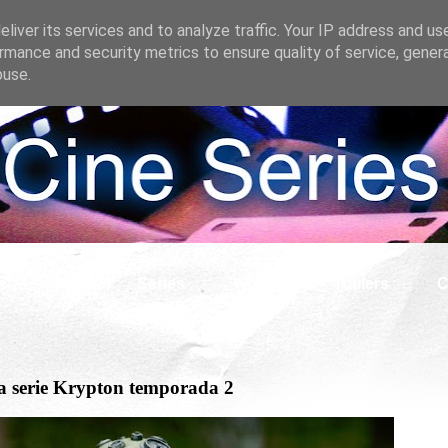
liver its services and to analyze traffic. Your IP address and us
rmance and security metrics to ensure quality of service, gene
buse.
s
Cine
Series
What if
Tráilers
C
la serie Krypton temporada 2