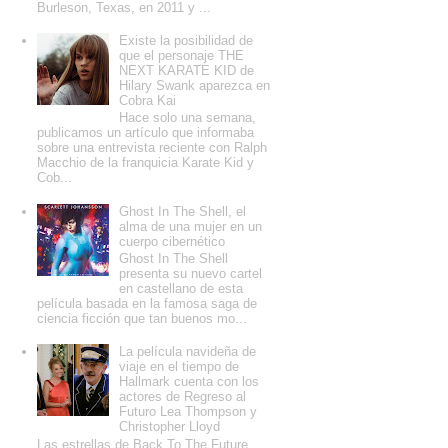
Burleson, Texas, en 2011 y ...
Existe la posibilidad de
que el personaje THE
NEXT KARATE KID de
Hilary Swank aparezca en
Cobra Kai
Hace solo una semana,
publicamos un artículo que informaba
sobre una entrevista reciente con Ralph
Macchio de la franquicia Karate Kid y
Cob...
Ghost In The Shell, el
alma de una mujer en un
cuerpo cibernético
Ghost In The Shell
presenta su nuevo cartel
en castellano de esta
película basada en la famosa saga de
ciencia ficción que tan buenos mo...
La película navideña de
viaje en el tiempo de
Hallmark cuenta con los
actores de Regreso al
Futuro Lea Thompson y
Christopher Lloyd
Las estrellas de Back To The Future