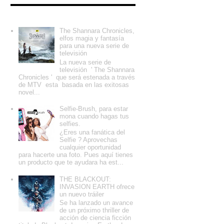
Entradas populares
The Shannara Chronicles,
elfos magia y fantasía
para una nueva serie de
televisión
La nueva serie de
televisión ' The Shannara
Chronicles ' que será estenada a través
de MTV esta basada en las exitosas
novel...
Selfie-Brush, para estar
mona cuando hagas tus
selfies.
¿Eres una fanática del
Selfie ? Aprovechas
cualquier oportunidad
para hacerte una foto. Pues aquí tienes
un producto que te ayudara ha est...
THE BLACKOUT:
INVASION EARTH ofrece
un nuevo tráiler
Se ha lanzado un avance
de un próximo thriller de
acción de ciencia ficción