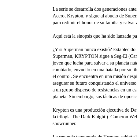
La serie se desarrolla dos generaciones ante
Acero, Krypton, y sigue al abuelo de Super
para redimir el honor de su familia y salva
Aquí está la sinopsis que ha sido lanzada 
¿Y si Superman nunca existió? Establecido d
Superman, KRYPTON sigue a Seg-El (Camer
joven que lucha para salvar a su planeta na
cambiado, envuelto en una batalla por su li
el control. Se encuentra en una misión desp
asegurar su futuro conquistando el universo
a un grupo disperso de resistencias en un e
planeta. Sin embargo, sus tácticas de oposi
Krypton es una producción ejecutiva de Da
la trilogía The Dark Knight ). Cameron We
showrunner.
La segunda temporada de Krypton saldrá al 