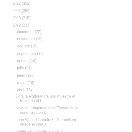
►
2022
(352)
►
2021
(352)
►
2020
(215)
▼
2019
(233)
►
diciembre
(22)
►
noviembre
(19)
►
octubre
(19)
►
septiembre
(19)
►
agosto
(16)
►
julio
(21)
►
junio
(19)
►
mayo
(18)
▼
abril
(18)
Dora la exploradora nos muestra el
tráiler de el f...
Nuevas imágenes en el Teaser de la
serie Krypton t...
John Wick: Capítulo 3 - Parabellum
ofrece acción a...
Tráiler de Stranger Things 3