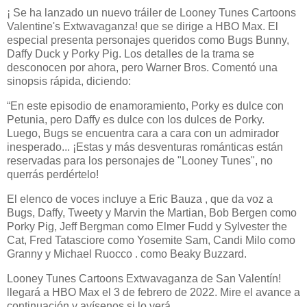
¡ Se ha lanzado un nuevo tráiler de Looney Tunes Cartoons
Valentine's Extwavaganza! que se dirige a HBO Max. El
especial presenta personajes queridos como Bugs Bunny,
Daffy Duck y Porky Pig. Los detalles de la trama se
desconocen por ahora, pero Warner Bros. Comentó una
sinopsis rápida, diciendo:
“En este episodio de enamoramiento, Porky es dulce con
Petunia, pero Daffy es dulce con los dulces de Porky.
Luego, Bugs se encuentra cara a cara con un admirador
inesperado... ¡Estas y más desventuras románticas están
reservadas para los personajes de "Looney Tunes", no
querrás perdértelo!
El elenco de voces incluye a Eric Bauza , que da voz a
Bugs, Daffy, Tweety y Marvin the Martian, Bob Bergen como
Porky Pig, Jeff Bergman como Elmer Fudd y Sylvester the
Cat, Fred Tatasciore como Yosemite Sam, Candi Milo como
Granny y Michael Ruocco . como Beaky Buzzard.
Looney Tunes Cartoons Extwavaganza de San Valentín!
llegará a HBO Max el 3 de febrero de 2022. Mire el avance a
continuación y avísenos si lo verá.