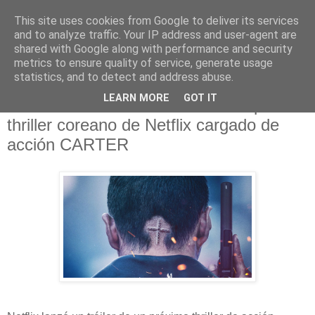
This site uses cookies from Google to deliver its services
and to analyze traffic. Your IP address and user-agent are
shared with Google along with performance and security
metrics to ensure quality of service, generate usage
statistics, and to detect and address abuse.
lunes, 11 de julio de 2022
LEARN MORE
GOT IT
Tráiler teaser lleno de adrenalina para el
thriller coreano de Netflix cargado de
acción CARTER