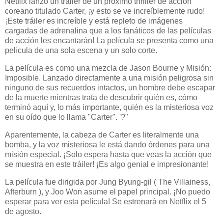
Netflix lanzó un tráiler de un próximo thriller de acción
coreano titulado Carter, ¡y esto se ve increíblemente rudo!
¡Este tráiler es increíble y está repleto de imágenes
cargadas de adrenalina que a los fanáticos de las películas
de acción les encantarán! La película se presenta como una
película de una sola escena y un solo corte.
La película es como una mezcla de Jason Bourne y Misión:
Imposible. Lanzado directamente a una misión peligrosa sin
ninguno de sus recuerdos intactos, un hombre debe escapar
de la muerte mientras trata de descubrir quién es, cómo
terminó aquí y, lo más importante, quién es la misteriosa voz
en su oído que lo llama "Carter". '?"
Aparentemente, la cabeza de Carter es literalmente una
bomba, y la voz misteriosa le está dando órdenes para una
misión especial. ¡Solo espera hasta que veas la acción que
se muestra en este tráiler! ¡Es algo genial e impresionante!
La película fue dirigida por Jung Byung-gil ( The Villainess,
Afterburn ), y Joo Won asume el papel principal. ¡No puedo
esperar para ver esta película! Se estrenará en Netflix el 5
de agosto.