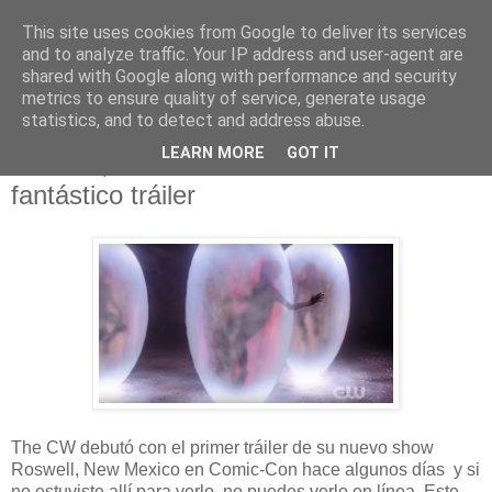
This site uses cookies from Google to deliver its services
and to analyze traffic. Your IP address and user-agent are
shared with Google along with performance and security
metrics to ensure quality of service, generate usage
statistics, and to detect and address abuse.
lunes, 20 de agosto de 2018
LEARN MORE
GOT IT
Roswell, New Mexico ofrece un
fantástico tráiler
The CW debutó con el primer tráiler de su nuevo show
Roswell, New Mexico en Comic-Con hace algunos días y si
no estuviste allí para verlo, no puedes verlo en línea. Este