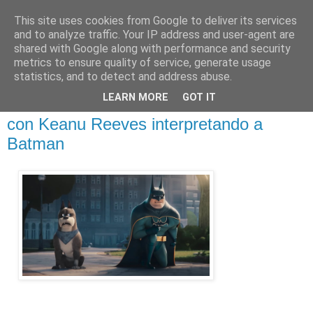
This site uses cookies from Google to deliver its services
and to analyze traffic. Your IP address and user-agent are
shared with Google along with performance and security
metrics to ensure quality of service, generate usage
statistics, and to detect and address abuse.
jueves, 31 de marzo de 2022
LEARN MORE
GOT IT
DC LEAGUE OF SUPER-PETS cuenta
con Keanu Reeves interpretando a
Batman