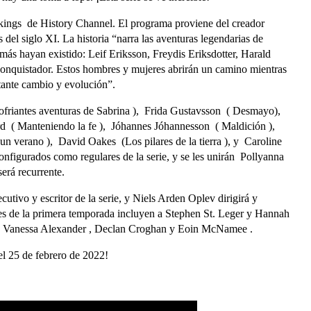
Vikings de History Channel. El programa proviene del creador
 del siglo XI. La historia “narra las aventuras legendarias de
ás hayan existido: Leif Eriksson, Freydis Eriksdotter, Harald
onquistador. Estos hombres y mujeres abrirán un camino mientras
tante cambio y evolución”.
lofriantes aventuras de Sabrina ), Frida Gustavsson ( Desmayo),
rd ( Manteniendo la fe ), Jóhannes Jóhannesson ( Maldición ),
n verano ), David Oakes (Los pilares de la tierra ), y Caroline
nfigurados como regulares de la serie, y se les unirán Pollyanna
erá recurrente.
utivo y escritor de la serie, y Niels Arden Oplev dirigirá y
res de la primera temporada incluyen a Stephen St. Leger y Hannah
tán Vanessa Alexander , Declan Croghan y Eoin McNamee .
 el 25 de febrero de 2022!