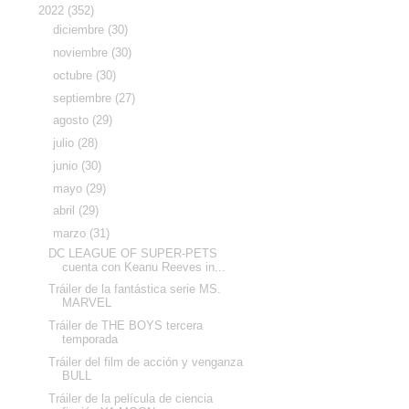
▼
2022
(352)
►
diciembre
(30)
►
noviembre
(30)
►
octubre
(30)
►
septiembre
(27)
►
agosto
(29)
►
julio
(28)
►
junio
(30)
►
mayo
(29)
►
abril
(29)
▼
marzo
(31)
DC LEAGUE OF SUPER-PETS
cuenta con Keanu Reeves in...
Tráiler de la fantástica serie MS.
MARVEL
Tráiler de THE BOYS tercera
temporada
Tráiler del film de acción y venganza
BULL
Tráiler de la película de ciencia