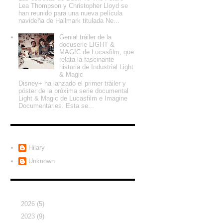
Lea Thompson y Christopher Lloyd se
han reunido para una nueva película
navideña de Hallmark titulada Ne...
Genial tráiler de la
docuserie LIGHT &
MAGIC de Lucasfilm, que
relata la fascinante
historia de Industrial Light
& Magic
Disney+ ha lanzado el primer tráiler y
póster de la próxima serie documental
Light & Magic de Lucasfilm e Imagine
Documentaries. Esta se...
Colaboradores
Hilary
Unknown
Archivo del blog
►
2026
(5)
►
2023
(9)