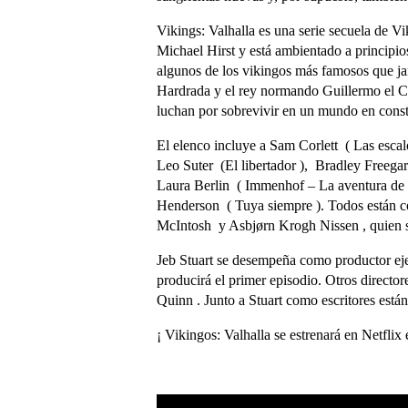
Vikings: Valhalla es una serie secuela de 
Michael Hirst y está ambientado a principios
algunos de los vikingos más famosos que jam
Hardrada y el rey normando Guillermo el C
luchan por sobrevivir en un mundo en cons
El elenco incluye a Sam Corlett ( Las esca
Leo Suter (El libertador ), Bradley Freega
Laura Berlin ( Immenhof – La aventura de u
Henderson ( Tuya siempre ). Todos están co
McIntosh y Asbjørn Krogh Nissen , quien s
Jeb Stuart se desempeña como productor ejec
producirá el primer episodio. Otros directo
Quinn . Junto a Stuart como escritores es
¡ Vikingos: Valhalla se estrenará en Netflix