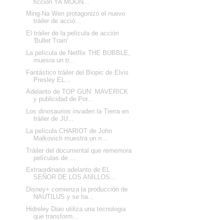
ficción YA MOON...
Ming-Na Wen protagonizó el nuevo
tráiler de acció...
El tráiler de la película de acción
'Bullet Train'
La película de Netflix THE BUBBLE,
muesra un tr...
Fantástico tráiler del Biopic de Elvis
Presley EL...
Adelanto de TOP GUN: MAVERICK
y publicidad de Por...
Los dinosaurios invaden la Tierra en
tráiler de JU...
La película CHARIOT de John
Malkovich muestra un n...
Tráiler del documental que rememora
películas de ...
Extraordinario adelanto de EL
SEÑOR DE LOS ANILLOS...
Disney+ comienza la producción de
NAUTILUS y se ha...
Hidreley Diao utiliza una tecnologia
que transform...