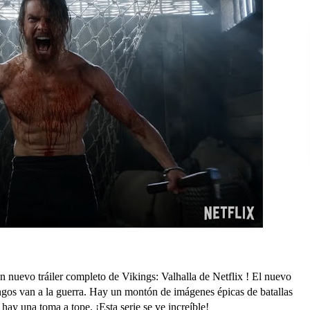
un nuevo tráiler completo de Vikings: Valhalla de Netflix ! El nuevo
kingos van a la guerra. Hay un montón de imágenes épicas de batallas
hay una toma a tope. ¡Esta serie se ve increíble!