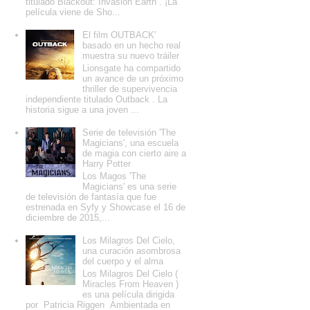
titulado Blackout: Invasion Earth . ¡La
película viene de Sho...
El film OUTBACK'
basado en un hecho real
muestra su nuevo tráiler
Lionsgate ha compartido
un avance de un próximo
thriller de supervivencia
independiente titulado Outback . La
historia sigue a una joven ...
Serie de televisión 'The
Magicians', una escuela
de magia con cierto aire a
Harry Potter
Los Magos 'The
Magicians' es una serie
de televisión de fantasía que fue
estrenada en Syfy y Showcase el 16 de
diciembre de 2015,...
Los Milagros Del Cielo,
una curación asombrosa
del cuerpo y el alma
Los Milagros Del Cielo (
Miracles From Heaven )
es una película dirigida
por Patricia Riggen Ambientada en