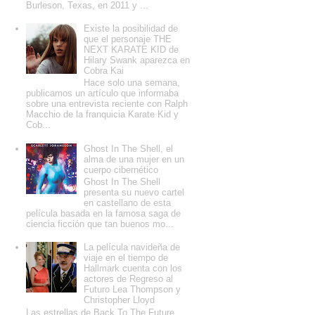
Burleson, Texas, en 2011 y ...
Existe la posibilidad de
que el personaje THE
NEXT KARATE KID de
Hilary Swank aparezca en
Cobra Kai
Hace solo una semana,
publicamos un artículo que informaba
sobre una entrevista reciente con Ralph
Macchio de la franquicia Karate Kid y
Cob...
Ghost In The Shell, el
alma de una mujer en un
cuerpo cibernético
Ghost In The Shell
presenta su nuevo cartel
en castellano de esta
película basada en la famosa saga de
ciencia ficción que tan buenos mo...
La película navideña de
viaje en el tiempo de
Hallmark cuenta con los
actores de Regreso al
Futuro Lea Thompson y
Christopher Lloyd
Las estrellas de Back To The Future