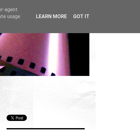
er-agent
rate usage
LEARN MORE
GOT IT
. Ficción
Cosplay
Publicar en X
Seguir Cine Series