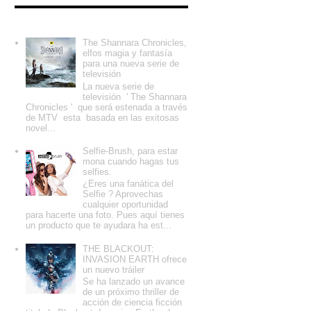
Entradas populares
The Shannara Chronicles,
elfos magia y fantasía
para una nueva serie de
televisión
La nueva serie de
televisión ' The Shannara
Chronicles ' que será estenada a través
de MTV esta basada en las exitosas
novel...
Selfie-Brush, para estar
mona cuando hagas tus
selfies.
¿Eres una fanática del
Selfie ? Aprovechas
cualquier oportunidad
para hacerte una foto. Pues aquí tienes
un producto que te ayudara ha est...
THE BLACKOUT:
INVASION EARTH ofrece
un nuevo tráiler
Se ha lanzado un avance
de un próximo thriller de
acción de ciencia ficción