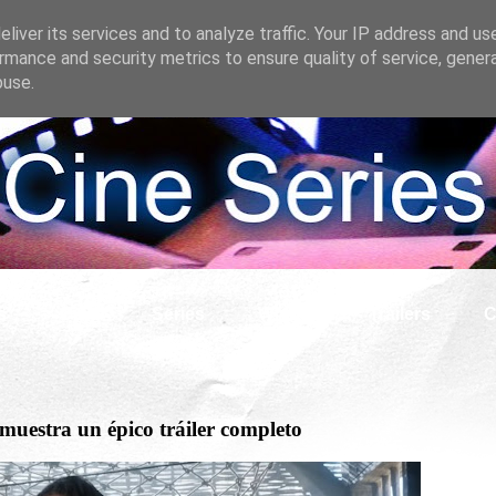
liver its services and to analyze traffic. Your IP address and us
rmance and security metrics to ensure quality of service, gene
buse.
s
Cine
Series
What if
Tráilers
C
stra un épico tráiler completo