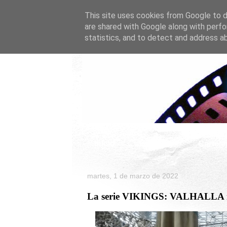
This site uses cookies from Google to de
are shared with Google along with perfo
statistics, and to detect and address a
Inicio
Celebrity
Cartele
martes, 1 de marzo de 2022
La serie VIKINGS: VALHALLA mue