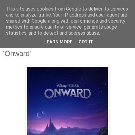
This site uses cookies from Google to deliver its services
and to analyze traffic. Your IP address and user-agent are
shared with Google along with performance and security
metrics to ensure quality of service, generate usage
statistics, and to detect and address abuse.
miércoles, 10 de julio de 2019
LEARN MORE
GOT IT
Tráiler de la nueva aventura de Pixar
'Onward'