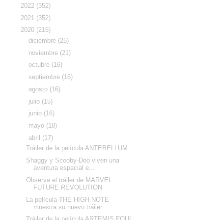
►
2022
(352)
►
2021
(352)
▼
2020
(215)
►
diciembre
(25)
►
noviembre
(21)
►
octubre
(16)
►
septiembre
(16)
►
agosto
(16)
►
julio
(15)
►
junio
(16)
►
mayo
(18)
▼
abril
(17)
Tráiler de la película ANTEBELLUM
Shaggy y Scooby-Doo viven una
aventura espacial e...
Observa el tráiler de MARVEL
FUTURE REVOLUTION
La película THE HIGH NOTE
muestra su nuevo tráiler
Tráiler de la película ARTEMIS FOUL