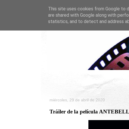
This site uses cookies from Google to de
are shared with Google along with perfo
statistics, and to detect and address a
Inicio
Celebrity
Cartele
miércoles, 29 de abril de 2020
Tráiler de la película ANTEBE