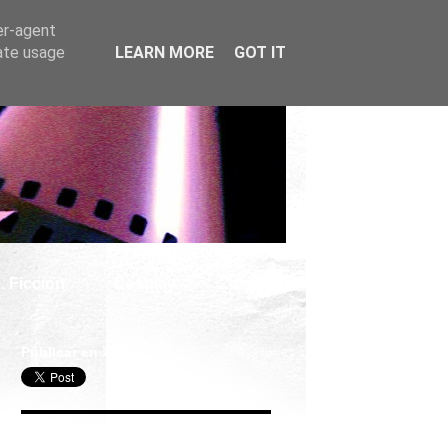
er-agent
rate usage
LEARN MORE
GOT IT
. Ficción
Cosplay
Publicar en X
Seguir Cine Series