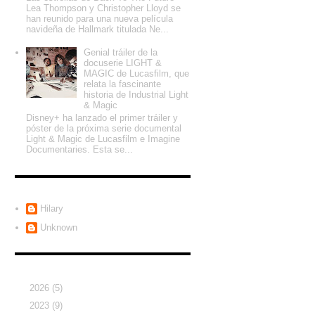
Lea Thompson y Christopher Lloyd se
han reunido para una nueva película
navideña de Hallmark titulada Ne...
Genial tráiler de la
docuserie LIGHT &
MAGIC de Lucasfilm, que
relata la fascinante
historia de Industrial Light
& Magic
Disney+ ha lanzado el primer tráiler y
póster de la próxima serie documental
Light & Magic de Lucasfilm e Imagine
Documentaries. Esta se...
Colaboradores
Hilary
Unknown
Archivo del blog
►
2026
(5)
►
2023
(9)