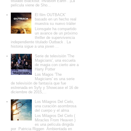
titulado Blackout: Invasion Earth . ¡La
película viene de Sho...
El film OUTBACK'
basado en un hecho real
muestra su nuevo tráiler
Lionsgate ha compartido
un avance de un próximo
thriller de supervivencia
independiente titulado Outback . La
historia sigue a una joven ...
Serie de televisión 'The
Magicians', una escuela
de magia con cierto aire a
Harry Potter
Los Magos 'The
Magicians' es una serie
de televisión de fantasía que fue
estrenada en Syfy y Showcase el 16 de
diciembre de 2015,...
Los Milagros Del Cielo,
una curación asombrosa
del cuerpo y el alma
Los Milagros Del Cielo (
Miracles From Heaven )
es una película dirigida
por Patricia Riggen Ambientada en