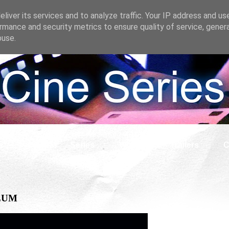
liver its services and to analyze traffic. Your IP address and us
rmance and security metrics to ensure quality of service, gene
buse.
s
Cine
Series
What if
Tráilers
C
LLUM