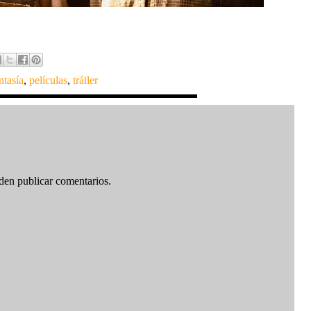
ntasía
,
películas
,
tráiler
den publicar comentarios.