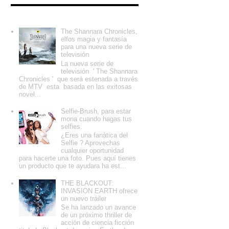
Entradas populares
The Shannara Chronicles,
elfos magia y fantasía
para una nueva serie de
televisión
La nueva serie de
televisión ' The Shannara
Chronicles ' que será estenada a través
de MTV esta basada en las exitosas
novel...
Selfie-Brush, para estar
mona cuando hagas tus
selfies.
¿Eres una fanática del
Selfie ? Aprovechas
cualquier oportunidad
para hacerte una foto. Pues aquí tienes
un producto que te ayudara ha est...
THE BLACKOUT:
INVASION EARTH ofrece
un nuevo tráiler
Se ha lanzado un avance
de un próximo thriller de
acción de ciencia ficción