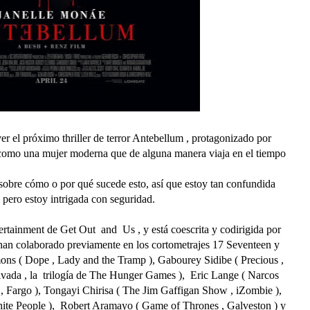
r el próximo thriller de terror Antebellum , protagonizado por
 como una mujer moderna que de alguna manera viaja en el tiempo
obre cómo o por qué sucede esto, así que estoy tan confundida
pero estoy intrigada con seguridad.
rtainment de Get Out and Us , y está coescrita y codirigida por
han colaborado previamente en los cortometrajes 17 Seventeen y
ons ( Dope , Lady and the Tramp ), Gabourey Sidibe ( Precious ,
lvada , la trilogía de The Hunger Games ), Eric Lange ( Narcos
 , Fargo ), Tongayi Chirisa ( The Jim Gaffigan Show , iZombie ),
ite People ), Robert Aramayo ( Game of Thrones , Galveston ) y