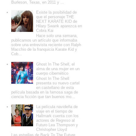
Burleson, Texas, en 2011 y ...
Existe la posibilidad de
que el personaje THE
NEXT KARATE KID de
Hilary Swank aparezca en
Cobra Kai
Hace solo una semana,
publicamos un artículo que informaba
sobre una entrevista reciente con Ralph
Macchio de la franquicia Karate Kid y
Cob...
Ghost In The Shell, el
alma de una mujer en un
cuerpo cibernético
Ghost In The Shell
presenta su nuevo cartel
en castellano de esta
película basada en la famosa saga de
ciencia ficción que tan buenos mo...
La película navideña de
viaje en el tiempo de
Hallmark cuenta con los
actores de Regreso al
Futuro Lea Thompson y
Christopher Lloyd
Las estrellas de Back To The Future