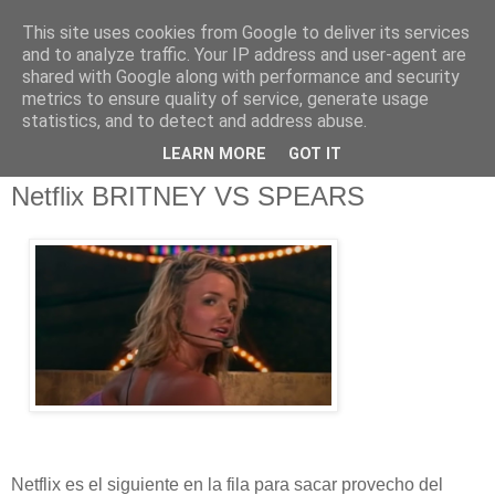
This site uses cookies from Google to deliver its services
and to analyze traffic. Your IP address and user-agent are
shared with Google along with performance and security
metrics to ensure quality of service, generate usage
statistics, and to detect and address abuse.
domingo, 10 de octubre de 2021
LEARN MORE
GOT IT
Adelanto del reciente documental de
Netflix BRITNEY VS SPEARS
Netflix es el siguiente en la fila para sacar provecho del