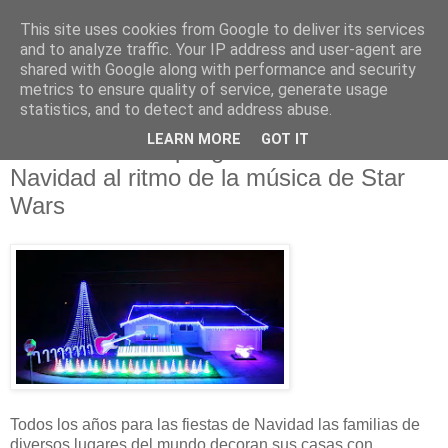
This site uses cookies from Google to deliver its services
and to analyze traffic. Your IP address and user-agent are
shared with Google along with performance and security
metrics to ensure quality of service, generate usage
statistics, and to detect and address abuse.
sábado, 20 de diciembre de 2014
LEARN MORE
GOT IT
Asombroso despliegue de luces de
Navidad al ritmo de la música de Star
Wars
Todos los años para las fiestas de Navidad las familias de
diversos lugares del mundo decoran sus casas con