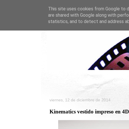
This site uses cookies from Google to de
are shared with Google along with perfo
statistics, and to detect and address a
Inicio
Celebrity
Cartele
viernes, 12 de diciembre de 2014
Kinematics vestido impreso en 4