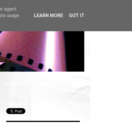
er-agent
rate usage
LEARN MORE
GOT IT
. Ficción
Cosplay
Publicar en X
Seguir Cine Series