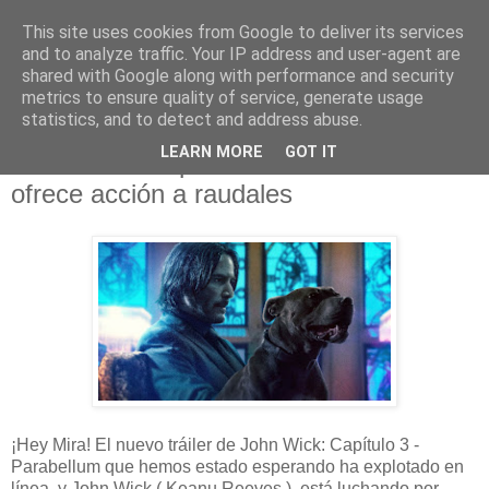
This site uses cookies from Google to deliver its services
and to analyze traffic. Your IP address and user-agent are
shared with Google along with performance and security
metrics to ensure quality of service, generate usage
statistics, and to detect and address abuse.
domingo, 28 de abril de 2019
LEARN MORE
GOT IT
John Wick: Capítulo 3 - Parabellum
ofrece acción a raudales
¡Hey Mira! El nuevo tráiler de John Wick: Capítulo 3 -
Parabellum que hemos estado esperando ha explotado en
línea, y John Wick ( Keanu Reeves ) está luchando por