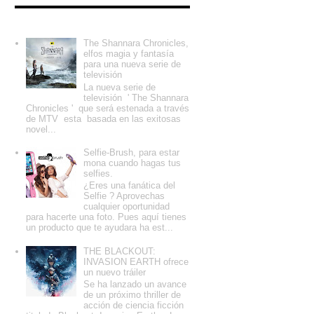
Entradas populares
The Shannara Chronicles,
elfos magia y fantasía
para una nueva serie de
televisión
La nueva serie de
televisión ' The Shannara
Chronicles ' que será estenada a través
de MTV esta basada en las exitosas
novel...
Selfie-Brush, para estar
mona cuando hagas tus
selfies.
¿Eres una fanática del
Selfie ? Aprovechas
cualquier oportunidad
para hacerte una foto. Pues aquí tienes
un producto que te ayudara ha est...
THE BLACKOUT:
INVASION EARTH ofrece
un nuevo tráiler
Se ha lanzado un avance
de un próximo thriller de
acción de ciencia ficción