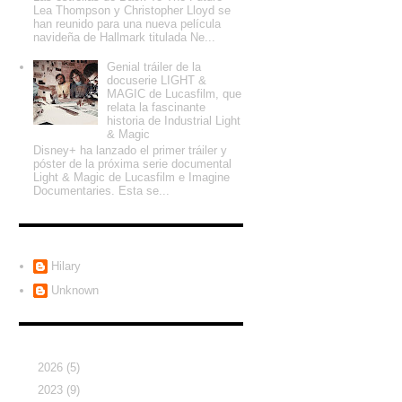
Lea Thompson y Christopher Lloyd se
han reunido para una nueva película
navideña de Hallmark titulada Ne...
Genial tráiler de la
docuserie LIGHT &
MAGIC de Lucasfilm, que
relata la fascinante
historia de Industrial Light
& Magic
Disney+ ha lanzado el primer tráiler y
póster de la próxima serie documental
Light & Magic de Lucasfilm e Imagine
Documentaries. Esta se...
Colaboradores
Hilary
Unknown
Archivo del blog
►
2026
(5)
►
2023
(9)