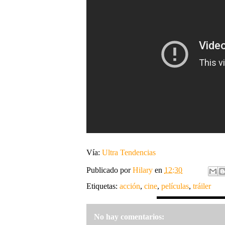
Vía:
Ultra Tendencias
Publicado por
Hilary
en
12:30
Etiquetas:
acción
,
cine
,
películas
,
tráiler
No hay comentarios: