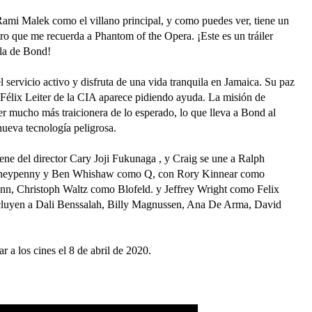
ami Malek como el villano principal, y como puedes ver, tiene un
ro que me recuerda a Phantom of the Opera. ¡Este es un tráiler
ula de Bond!
 servicio activo y disfruta de una vida tranquila en Jamaica. Su paz
 Félix Leiter de la CIA aparece pidiendo ayuda. La misión de
 ser mucho más traicionera de lo esperado, lo que lleva a Bond al
nueva tecnología peligrosa.
ne del director Cary Joji Fukunaga , y Craig se une a Ralph
neypenny y Ben Whishaw como Q, con Rory Kinnear como
, Christoph Waltz como Blofeld. y Jeffrey Wright como Felix
ncluyen a Dali Benssalah, Billy Magnussen, Ana De Arma, David
 a los cines el 8 de abril de 2020.