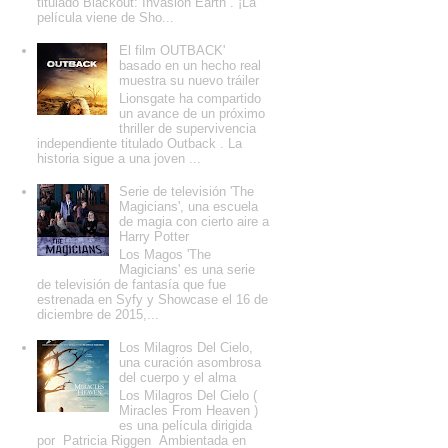
titulado Blackout: Invasion Earth . ¡La
película viene de Sho...
El film OUTBACK'
basado en un hecho real
muestra su nuevo tráiler
Lionsgate ha compartido
un avance de un próximo
thriller de supervivencia
independiente titulado Outback . La
historia sigue a una joven ...
Serie de televisión 'The
Magicians', una escuela
de magia con cierto aire a
Harry Potter
Los Magos 'The
Magicians' es una serie
de televisión de fantasía que fue
estrenada en Syfy y Showcase el 16 de
diciembre de 2015,...
Los Milagros Del Cielo,
una curación asombrosa
del cuerpo y el alma
Los Milagros Del Cielo (
Miracles From Heaven )
es una película dirigida
por Patricia Riggen Ambientada en