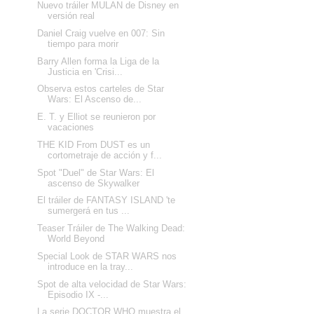
Nuevo tráiler MULAN de Disney en
versión real
Daniel Craig vuelve en 007: Sin
tiempo para morir
Barry Allen forma la Liga de la
Justicia en 'Crisi...
Observa estos carteles de Star
Wars: El Ascenso de...
E. T. y Elliot se reunieron por
vacaciones
THE KID From DUST es un
cortometraje de acción y f...
Spot "Duel" de Star Wars: El
ascenso de Skywalker
El tráiler de FANTASY ISLAND 'te
sumergerá en tus ...
Teaser Tráiler de The Walking Dead:
World Beyond
Special Look de STAR WARS nos
introduce en la tray...
Spot de alta velocidad de Star Wars:
Episodio IX -...
La serie DOCTOR WHO muestra el