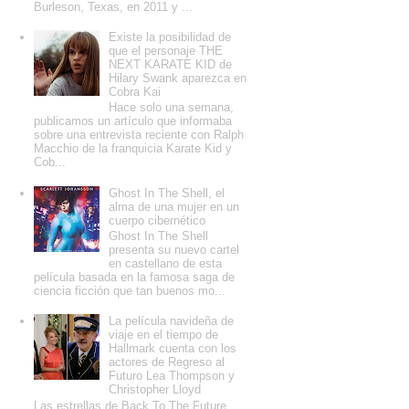
Burleson, Texas, en 2011 y ...
Existe la posibilidad de
que el personaje THE
NEXT KARATE KID de
Hilary Swank aparezca en
Cobra Kai
Hace solo una semana,
publicamos un artículo que informaba
sobre una entrevista reciente con Ralph
Macchio de la franquicia Karate Kid y
Cob...
Ghost In The Shell, el
alma de una mujer en un
cuerpo cibernético
Ghost In The Shell
presenta su nuevo cartel
en castellano de esta
película basada en la famosa saga de
ciencia ficción que tan buenos mo...
La película navideña de
viaje en el tiempo de
Hallmark cuenta con los
actores de Regreso al
Futuro Lea Thompson y
Christopher Lloyd
Las estrellas de Back To The Future