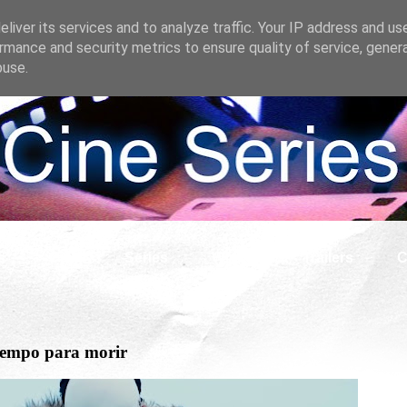
liver its services and to analyze traffic. Your IP address and us
rmance and security metrics to ensure quality of service, gene
buse.
s
Cine
Series
What if
Tráilers
C
tiempo para morir