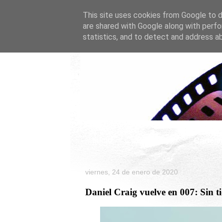
This site uses cookies from Google to de
are shared with Google along with perfo
statistics, and to detect and address a
Inicio
Celebrity
Cartele
viernes, 24 de enero de 2020
Daniel Craig vuelve en 007: Sin 