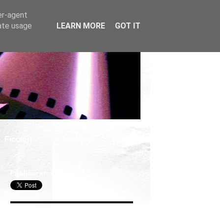
er-agent
rate usage
LEARN MORE
GOT IT
. Ficción
Cosplay
Publicar en X
Seguir Cine Series