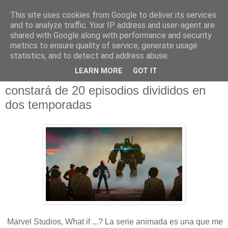
This site uses cookies from Google to deliver its services
and to analyze traffic. Your IP address and user-agent are
shared with Google along with performance and security
metrics to ensure quality of service, generate usage
statistics, and to detect and address abuse.
jueves, 13 de febrero de 2020
LEARN MORE
GOT IT
La serie animada Marvel What if ...?
constará de 20 episodios divididos en
dos temporadas
Marvel Studios, What if ...? La serie animada es una que me