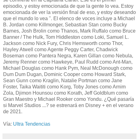
episodio, y estoy emocionada de que la gente lo vea. Estoy
emocionada de ver la versión final de eso, y estoy deseando
que el mundo lo vea ". El elenco de voces incluye a Michael
B. Jordan como Killmonger, Sebastian Stan como Bucky
Barnes, Josh Brolin como Thanos, Mark Ruffalo como Bruce
Banner / The Hulk, Tom Hiddleston como Loki, Samuel L.
Jackson como Nick Fury, Chris Hemsworth como Thor,
Hayley Atwell como Agente Peggy Carter, Chadwick
Boseman como Pantera Negra, Karen Gillan como Nebula,
Jeremy Renner como Hawkeye, Paul Rudd como Ant-Man,
Michael Douglas como Hank Pym, Neal McDonough como
Dum Dum Dugan, Dominic Cooper como Howard Stark,
Sean Gunn como Kraglin, Natalie Portman como Jane
Foster, Taika Waititi como Korg, Toby Jones como Arnim
Zola, Djimon Hounsou como Korath, Jeff Goldblum como
Gran Maestro y Michael Rooker como Yondu. ¿Qué pasaría
si Marvel Studios ...? se estrenará en Disney + en el verano
de 2021.
Vía:
Ultra Tendencias