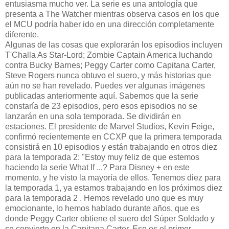
entusiasma mucho ver. La serie es una antología que
presenta a The Watcher mientras observa casos en los que
el MCU podría haber ido en una dirección completamente
diferente.
Algunas de las cosas que explorarán los episodios incluyen
T'Challa As Star-Lord; Zombie Captain America luchando
contra Bucky Barnes; Peggy Carter como Capitana Carter,
Steve Rogers nunca obtuvo el suero, y más historias que
aún no se han revelado. Puedes ver algunas imágenes
publicadas anteriormente aquí. Sabemos que la serie
constaría de 23 episodios, pero esos episodios no se
lanzarán en una sola temporada. Se dividirán en
estaciones. El presidente de Marvel Studios, Kevin Feige,
confirmó recientemente en CCXP que la primera temporada
consistirá en 10 episodios y están trabajando en otros diez
para la temporada 2: "Estoy muy feliz de que estemos
haciendo la serie What If ...? Para Disney + en este
momento, y he visto la mayoría de ellos. Tenemos diez para
la temporada 1, ya estamos trabajando en los próximos diez
para la temporada 2 . Hemos revelado uno que es muy
emocionante, lo hemos hablado durante años, que es
donde Peggy Carter obtiene el suero del Súper Soldado y
se convierte en la Capitana Carter. Ese es el primer