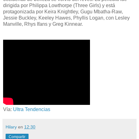
dirigida por Philippa Lowthorpe (Three Girls) y está
protagonizada por Keira Knightley, Gugu Mbatha-Raw,
Jessie Buckley, Keeley Hawes, Phyllis Logan, con Lesley
Manville, Rhys Ifans y Greg Kinnear.
Vía:
Ultra Tendencias
Hilary
en
12:30
Compartir