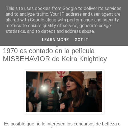
This site uses cookies from Google to deliver its services
and to analyze traffic. Your IP address and user-agent are
shared with Google along with performance and security
metrics to ensure quality of service, generate usage
statistics, and to detect and address abuse.
viernes, 14 de febrero de 2020
LEARN MORE
GOT IT
Lo ocurrido en la gala de Miss Mundo
1970 es contado en la película
MISBEHAVIOR de Keira Knightley
Es posible que no te interesen los concursos de belleza o