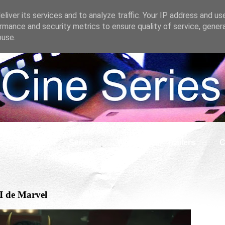
liver its services and to analyze traffic. Your IP address and us
rmance and security metrics to ensure quality of service, gene
buse.
s
Cine
Series
What if
Tráilers
C
KI de Marvel