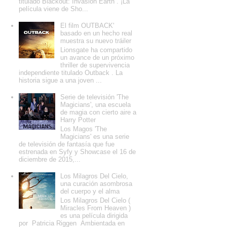
titulado Blackout: Invasion Earth . ¡La
película viene de Sho...
El film OUTBACK'
basado en un hecho real
muestra su nuevo tráiler
Lionsgate ha compartido
un avance de un próximo
thriller de supervivencia
independiente titulado Outback . La
historia sigue a una joven ...
Serie de televisión 'The
Magicians', una escuela
de magia con cierto aire a
Harry Potter
Los Magos 'The
Magicians' es una serie
de televisión de fantasía que fue
estrenada en Syfy y Showcase el 16 de
diciembre de 2015,...
Los Milagros Del Cielo,
una curación asombrosa
del cuerpo y el alma
Los Milagros Del Cielo (
Miracles From Heaven )
es una película dirigida
por Patricia Riggen Ambientada en