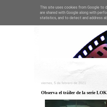
This site uses cookies from Google to de
are shared with Google along with perfo
statistics, and to detect and address a
Inicio
Celebrity
Cartele
viernes, 5 de febrero de 2021
Observa el tráiler de la serie LO