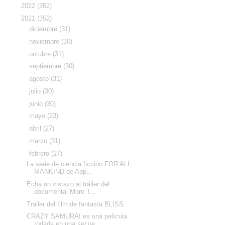
►
2022
(352)
▼
2021
(352)
►
diciembre
(31)
►
noviembre
(30)
►
octubre
(31)
►
septiembre
(30)
►
agosto
(31)
►
julio
(30)
►
junio
(30)
►
mayo
(23)
►
abril
(27)
►
marzo
(31)
▼
febrero
(27)
La serie de ciencia ficción FOR ALL
MANKIND de App...
Echa un vistazo al tráiler del
documental More T...
Tráiler del film de fantasía BLISS
CRAZY SAMURAI es una película
rodada en una secue...