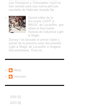
Lea Thompson y Christopher Lloyd se
han reunido para una nueva película
navideña de Hallmark titulada Ne...
Genial tráiler de la
docuserie LIGHT &
MAGIC de Lucasfilm, que
relata la fascinante
historia de Industrial Light
& Magic
Disney+ ha lanzado el primer tráiler y
póster de la próxima serie documental
Light & Magic de Lucasfilm e Imagine
Documentaries. Esta se...
Colaboradores
Hilary
Unknown
Archivo del blog
►
2026
(5)
►
2023
(9)