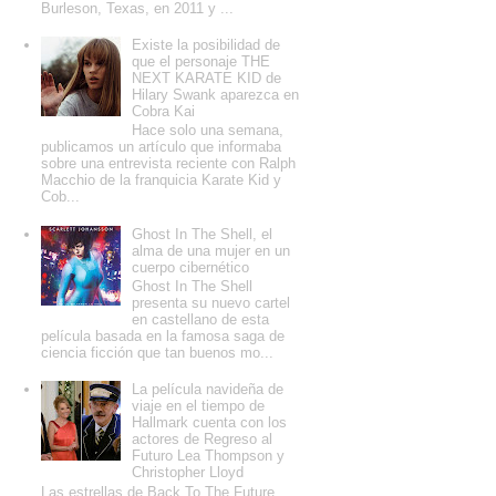
Burleson, Texas, en 2011 y ...
Existe la posibilidad de
que el personaje THE
NEXT KARATE KID de
Hilary Swank aparezca en
Cobra Kai
Hace solo una semana,
publicamos un artículo que informaba
sobre una entrevista reciente con Ralph
Macchio de la franquicia Karate Kid y
Cob...
Ghost In The Shell, el
alma de una mujer en un
cuerpo cibernético
Ghost In The Shell
presenta su nuevo cartel
en castellano de esta
película basada en la famosa saga de
ciencia ficción que tan buenos mo...
La película navideña de
viaje en el tiempo de
Hallmark cuenta con los
actores de Regreso al
Futuro Lea Thompson y
Christopher Lloyd
Las estrellas de Back To The Future