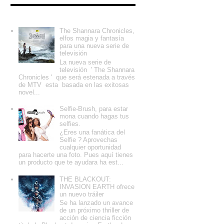
Entradas populares
The Shannara Chronicles,
elfos magia y fantasía
para una nueva serie de
televisión
La nueva serie de
televisión ' The Shannara
Chronicles ' que será estenada a través
de MTV esta basada en las exitosas
novel...
Selfie-Brush, para estar
mona cuando hagas tus
selfies.
¿Eres una fanática del
Selfie ? Aprovechas
cualquier oportunidad
para hacerte una foto. Pues aquí tienes
un producto que te ayudara ha est...
THE BLACKOUT:
INVASION EARTH ofrece
un nuevo tráiler
Se ha lanzado un avance
de un próximo thriller de
acción de ciencia ficción