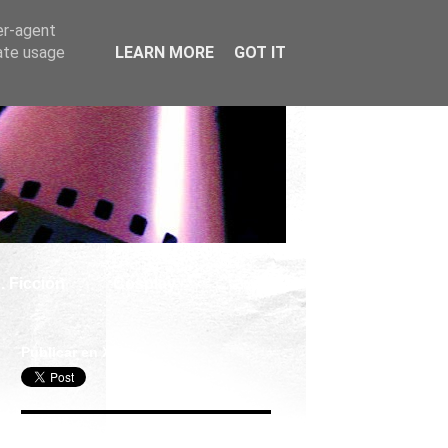
er-agent
rate usage
LEARN MORE
GOT IT
. Ficción
Cosplay
Publicar en X
Seguir Cine Series