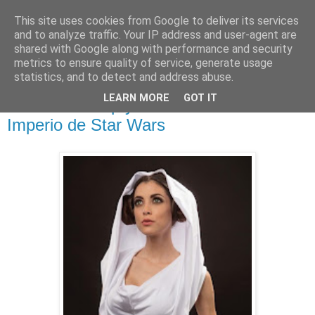
This site uses cookies from Google to deliver its services
and to analyze traffic. Your IP address and user-agent are
shared with Google along with performance and security
metrics to ensure quality of service, generate usage
statistics, and to detect and address abuse.
miércoles, 31 de diciembre de 2014
LEARN MORE
GOT IT
LeeAnna Vamp y su relación con el
Imperio de Star Wars