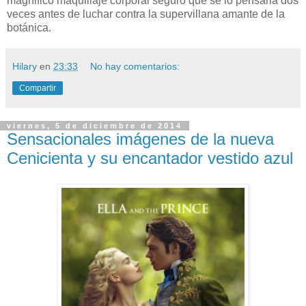
magnifico maquillaje corporal seguro que se lo pensaria dos
veces antes de luchar contra la supervillana amante de la
botánica.
Hilary
en
23:33
No hay comentarios:
Compartir
viernes, 5 de diciembre de 2014
Sensacionales imágenes de la nueva
Cenicienta y su encantador vestido azul