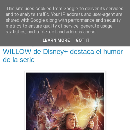
This site uses cookies from Google to deliver its services
and to analyze traffic. Your IP address and user-agent are
shared with Google along with performance and security
metrics to ensure quality of service, generate usage
statistics, and to detect and address abuse.
domingo, 30 de octubre de 2022
LEARN MORE
GOT IT
El nuevo y aventurero tráiler de
WILLOW de Disney+ destaca el humor
de la serie