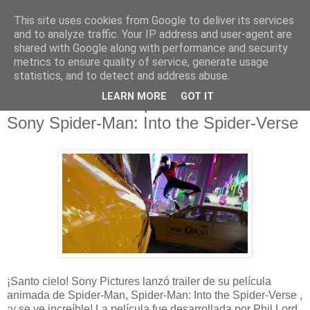
This site uses cookies from Google to deliver its services
and to analyze traffic. Your IP address and user-agent are
shared with Google along with performance and security
metrics to ensure quality of service, generate usage
statistics, and to detect and address abuse.
domingo, 27 de mayo de 2018
LEARN MORE
GOT IT
Tráiler oficial de la película animada de
Sony Spider-Man: Into the Spider-Verse
¡Santo cielo! Sony Pictures lanzó trailer de su película
animada de Spider-Man, Spider-Man: Into the Spider-Verse ,
¡y se ve increíble! La película fue desarrollada por Phil Lord