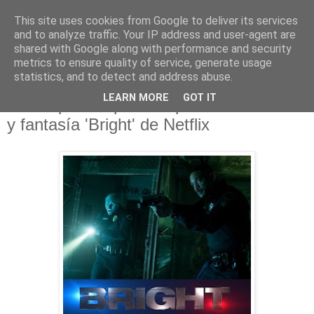
This site uses cookies from Google to deliver its services
and to analyze traffic. Your IP address and user-agent are
shared with Google along with performance and security
metrics to ensure quality of service, generate usage
statistics, and to detect and address abuse.
jueves, 10 de mayo de 2018
LEARN MORE
GOT IT
Tráiler para la película policial de acción
y fantasía 'Bright' de Netflix