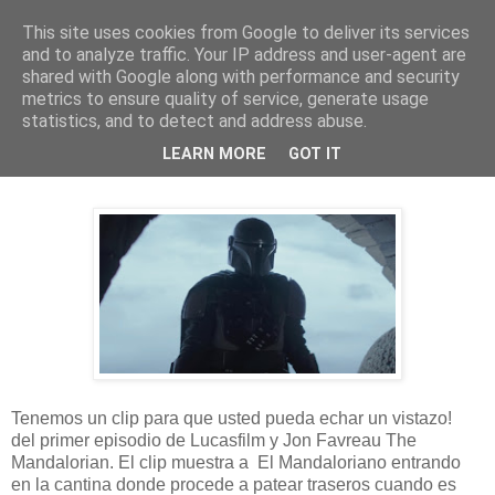
This site uses cookies from Google to deliver its services
and to analyze traffic. Your IP address and user-agent are
shared with Google along with performance and security
metrics to ensure quality of service, generate usage
statistics, and to detect and address abuse.
martes, 24 de diciembre de 2019
LEARN MORE
GOT IT
Escena de inicio de The Mandalorian
Tenemos un clip para que usted pueda echar un vistazo!
del primer episodio de Lucasfilm y Jon Favreau The
Mandalorian. El clip muestra a El Mandaloriano entrando
en la cantina donde procede a patear traseros cuando es