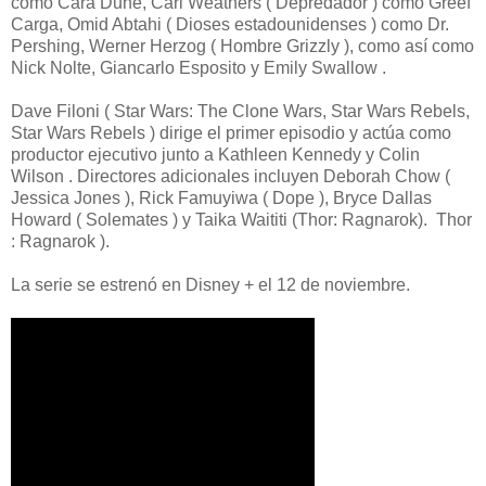
como Cara Dune, Carl Weathers ( Depredador ) como Greef
Carga, Omid Abtahi ( Dioses estadounidenses ) como Dr.
Pershing, Werner Herzog ( Hombre Grizzly ), como así como
Nick Nolte, Giancarlo Esposito y Emily Swallow .
Dave Filoni ( Star Wars: The Clone Wars, Star Wars Rebels,
Star Wars Rebels ) dirige el primer episodio y actúa como
productor ejecutivo junto a Kathleen Kennedy y Colin
Wilson . Directores adicionales incluyen Deborah Chow (
Jessica Jones ), Rick Famuyiwa ( Dope ), Bryce Dallas
Howard ( Solemates ) y Taika Waititi (Thor: Ragnarok). Thor
: Ragnarok ).
La serie se estrenó en Disney + el 12 de noviembre.