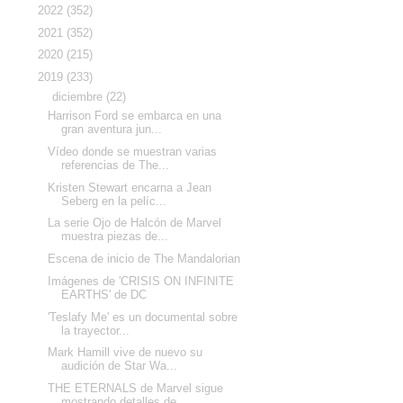
►
2022
(352)
►
2021
(352)
►
2020
(215)
▼
2019
(233)
▼
diciembre
(22)
Harrison Ford se embarca en una
gran aventura jun...
Vídeo donde se muestran varias
referencias de The...
Kristen Stewart encarna a Jean
Seberg en la pelíc...
La serie Ojo de Halcón de Marvel
muestra piezas de...
Escena de inicio de The Mandalorian
Imágenes de 'CRISIS ON INFINITE
EARTHS' de DC
'Teslafy Me' es un documental sobre
la trayector...
Mark Hamill vive de nuevo su
audición de Star Wa...
THE ETERNALS de Marvel sigue
mostrando detalles de...