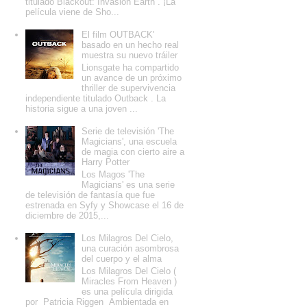
titulado Blackout: Invasion Earth . ¡La
película viene de Sho...
El film OUTBACK'
basado en un hecho real
muestra su nuevo tráiler
Lionsgate ha compartido
un avance de un próximo
thriller de supervivencia
independiente titulado Outback . La
historia sigue a una joven ...
Serie de televisión 'The
Magicians', una escuela
de magia con cierto aire a
Harry Potter
Los Magos 'The
Magicians' es una serie
de televisión de fantasía que fue
estrenada en Syfy y Showcase el 16 de
diciembre de 2015,...
Los Milagros Del Cielo,
una curación asombrosa
del cuerpo y el alma
Los Milagros Del Cielo (
Miracles From Heaven )
es una película dirigida
por Patricia Riggen Ambientada en