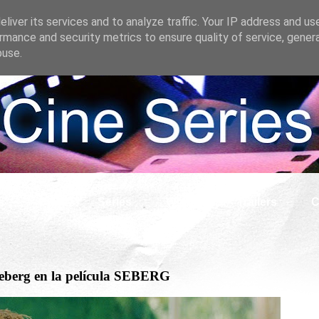
liver its services and to analyze traffic. Your IP address and us
rmance and security metrics to ensure quality of service, gene
buse.
s
Cine
Series
What if
Tráilers
C
Seberg en la película SEBERG