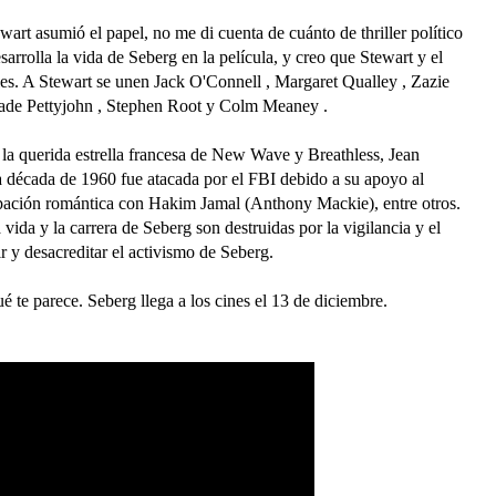
rt asumió el papel, no me di cuenta de cuánto de thriller político
sarrolla la vida de Seberg en la película, y creo que Stewart y el
eles. A Stewart se unen Jack O'Connell , Margaret Qualley , Zazie
ade Pettyjohn , Stephen Root y Colm Meaney .
e la querida estrella francesa de New Wave y Breathless, Jean
la década de 1960 fue atacada por el FBI debido a su apoyo al
ipación romántica con Hakim Jamal (Anthony Mackie), entre otros.
vida y la carrera de Seberg son destruidas por la vigilancia y el
 y desacreditar el activismo de Seberg.
ué te parece. Seberg llega a los cines el 13 de diciembre.