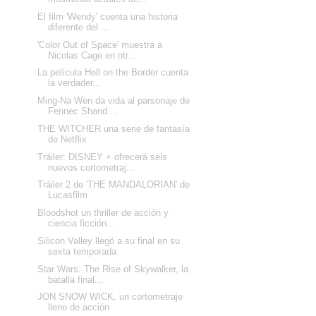
El film 'Wendy' cuenta una historia
diferente del ...
'Color Out of Space' muestra a
Nicolas Cage en otr...
La película Hell on the Border cuenta
la verdader...
Ming-Na Wen da vida al parsonaje de
Fennec Shand ...
THE WITCHER una serie de fantasía
de Netflix
Tráiler: DISNEY + ofrecerá seis
nuevos cortometraj...
Tráiler 2 de 'THE MANDALORIAN' de
Lucasfilm
Bloodshot un thriller de acción y
ciencia ficción...
Silicon Valley llegó a su final en su
sexta temporada
Star Wars: The Rise of Skywalker, la
batalla final...
JON SNOW WICK, un cortometraje
lleno de acción