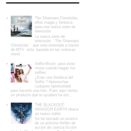
Entradas populares
The Shannara Chronicles,
elfos magia y fantasía
para una nueva serie de
televisión
La nueva serie de
televisión ' The Shannara
Chronicles ' que será estenada a través
de MTV esta basada en las exitosas
novel...
Selfie-Brush, para estar
mona cuando hagas tus
selfies.
¿Eres una fanática del
Selfie ? Aprovechas
cualquier oportunidad
para hacerte una foto. Pues aquí tienes
un producto que te ayudara ha est...
THE BLACKOUT:
INVASION EARTH ofrece
un nuevo tráiler
Se ha lanzado un avance
de un próximo thriller de
acción de ciencia ficción