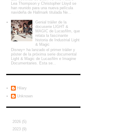
Lea Thompson y Christopher Lloyd se
han reunido para una nueva película
navideña de Hallmark titulada Ne...
Genial tráiler de la
docuserie LIGHT &
MAGIC de Lucasfilm, que
relata la fascinante
historia de Industrial Light
& Magic
Disney+ ha lanzado el primer tráiler y
póster de la próxima serie documental
Light & Magic de Lucasfilm e Imagine
Documentaries. Esta se...
Colaboradores
Hilary
Unknown
Archivo del blog
►
2026
(5)
►
2023
(9)