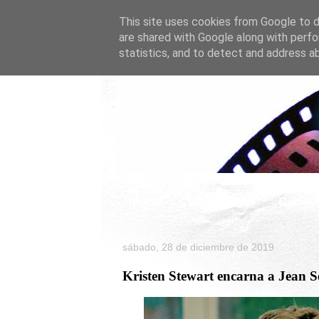
This site uses cookies from Google to de
are shared with Google along with perfo
statistics, and to detect and address a
Inicio
Celebrity
Cartele
sábado, 28 de diciembre de 2019
Kristen Stewart encarna a Jean 