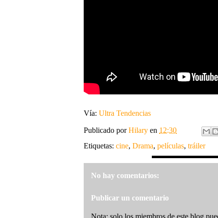
Vía:
Ultra Tendencias
Publicado por
Hilary
en
12:30
Etiquetas:
cine
,
Drama
,
películas
,
tráiler
No hay comentarios:
Publicar un comentario
Nota: solo los miembros de este blog pue