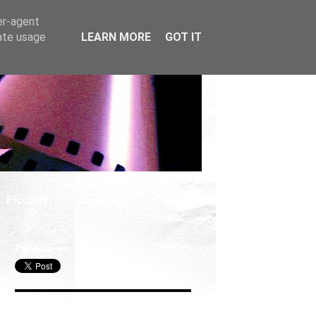
er-agent
rate usage
LEARN MORE
GOT IT
. Ficción
Cosplay
Publicar en X
Seguir Cine Series