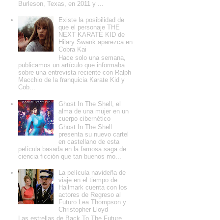
Burleson, Texas, en 2011 y ...
Existe la posibilidad de
que el personaje THE
NEXT KARATE KID de
Hilary Swank aparezca en
Cobra Kai
Hace solo una semana,
publicamos un artículo que informaba
sobre una entrevista reciente con Ralph
Macchio de la franquicia Karate Kid y
Cob...
Ghost In The Shell, el
alma de una mujer en un
cuerpo cibernético
Ghost In The Shell
presenta su nuevo cartel
en castellano de esta
película basada en la famosa saga de
ciencia ficción que tan buenos mo...
La película navideña de
viaje en el tiempo de
Hallmark cuenta con los
actores de Regreso al
Futuro Lea Thompson y
Christopher Lloyd
Las estrellas de Back To The Future