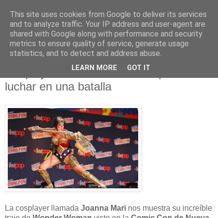
This site uses cookies from Google to deliver its services
and to analyze traffic. Your IP address and user-agent are
shared with Google along with performance and security
metrics to ensure quality of service, generate usage
statistics, and to detect and address abuse.
jueves, 6 de noviembre de 2014
LEARN MORE
GOT IT
Cosplay: Wonder Woman después de
luchar en una batalla
La cosplayer llamada
Joanna Mari
nos muestra su increíble
traje de
Wonder Woman
visto en la
Comic Con de Nueva