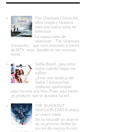
Entradas populares
The Shannara Chronicles,
elfos magia y fantasía
para una nueva serie de
televisión
La nueva serie de
televisión ' The Shannara
Chronicles ' que será estenada a través
de MTV esta basada en las exitosas
novel...
Selfie-Brush, para estar
mona cuando hagas tus
selfies.
¿Eres una fanática del
Selfie ? Aprovechas
cualquier oportunidad
para hacerte una foto. Pues aquí tienes
un producto que te ayudara ha est...
THE BLACKOUT:
INVASION EARTH ofrece
un nuevo tráiler
Se ha lanzado un avance
de un próximo thriller de
acción de ciencia ficción