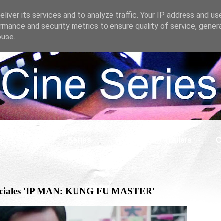
liver its services and to analyze traffic. Your IP address and us
rmance and security metrics to ensure quality of service, gene
buse.
s
Cine
Series
What if
Tráilers
C
s marciales 'IP MAN: KUNG FU MASTER'