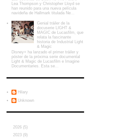
Lea Thompson y Christopher Lloyd se
han reunido para una nueva película
navideña de Hallmark titulada Ne...
Genial tráiler de la
docuserie LIGHT &
MAGIC de Lucasfilm, que
relata la fascinante
historia de Industrial Light
& Magic
Disney+ ha lanzado el primer tráiler y
póster de la próxima serie documental
Light & Magic de Lucasfilm e Imagine
Documentaries. Esta se...
Colaboradores
Hilary
Unknown
Archivo del blog
►
2026
(5)
►
2023
(9)