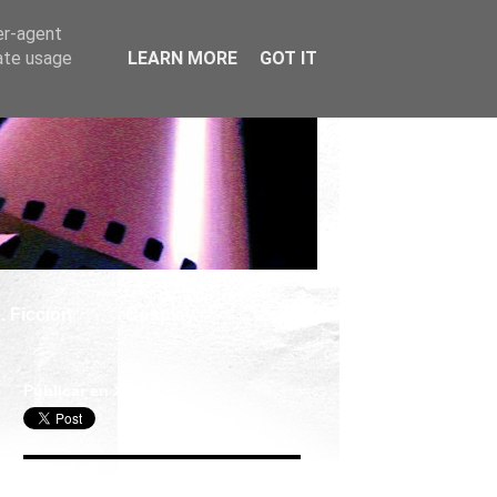
er-agent
rate usage
LEARN MORE
GOT IT
. Ficción
Cosplay
Publicar en X
Seguir Cine Series