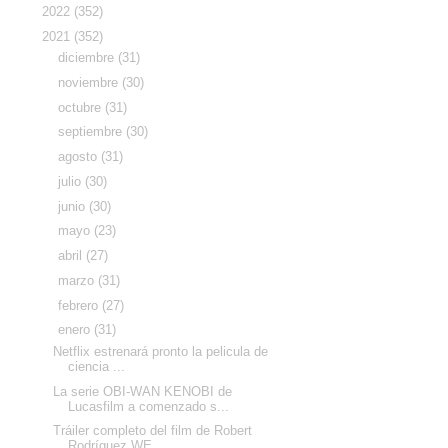
►
2022
(352)
▼
2021
(352)
►
diciembre
(31)
►
noviembre
(30)
►
octubre
(31)
►
septiembre
(30)
►
agosto
(31)
►
julio
(30)
►
junio
(30)
►
mayo
(23)
►
abril
(27)
►
marzo
(31)
►
febrero
(27)
▼
enero
(31)
Netflix estrenará pronto la pelicula de
ciencia ...
La serie OBI-WAN KENOBI de
Lucasfilm a comenzado s...
Tráiler completo del film de Robert
Rodríguez WE...