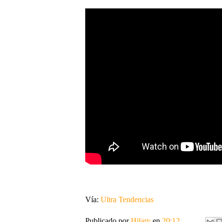
Vía:
Ultra Tendencias
Publicado por
Hilary
en
20:12