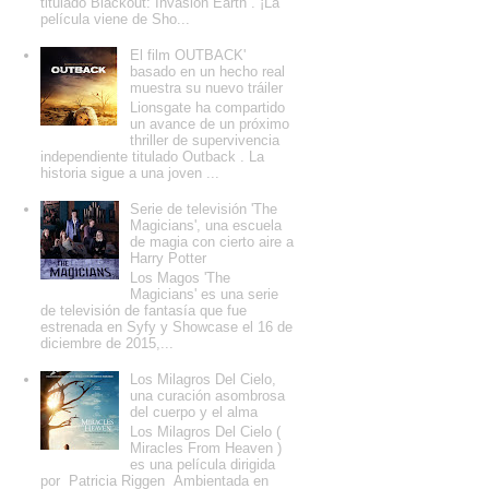
titulado Blackout: Invasion Earth . ¡La
película viene de Sho...
El film OUTBACK'
basado en un hecho real
muestra su nuevo tráiler
Lionsgate ha compartido
un avance de un próximo
thriller de supervivencia
independiente titulado Outback . La
historia sigue a una joven ...
Serie de televisión 'The
Magicians', una escuela
de magia con cierto aire a
Harry Potter
Los Magos 'The
Magicians' es una serie
de televisión de fantasía que fue
estrenada en Syfy y Showcase el 16 de
diciembre de 2015,...
Los Milagros Del Cielo,
una curación asombrosa
del cuerpo y el alma
Los Milagros Del Cielo (
Miracles From Heaven )
es una película dirigida
por Patricia Riggen Ambientada en