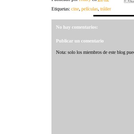
Etiquetas:
cine
,
películas
,
tráiler
No hay comentarios:
Publicar un comentario
Nota: solo los miembros de este blog pue