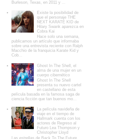
Burleson, Texas, en 2011 y ...
Existe la posibilidad de
que el personaje THE
NEXT KARATE KID de
Hilary Swank aparezca en
Cobra Kai
Hace solo una semana,
publicamos un artículo que informaba
sobre una entrevista reciente con Ralph
Macchio de la franquicia Karate Kid y
Cob...
Ghost In The Shell, el
alma de una mujer en un
cuerpo cibernético
Ghost In The Shell
presenta su nuevo cartel
en castellano de esta
película basada en la famosa saga de
ciencia ficción que tan buenos mo...
La película navideña de
viaje en el tiempo de
Hallmark cuenta con los
actores de Regreso al
Futuro Lea Thompson y
Christopher Lloyd
Las estrellas de Back To The Future