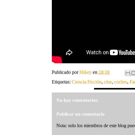
Publicado por
Hilary
en
18:18
Etiquetas:
Ciencia Ficción
,
cine
,
coches
,
Fa
No hay comentarios:
Publicar un comentario
Nota: solo los miembros de este blog pue