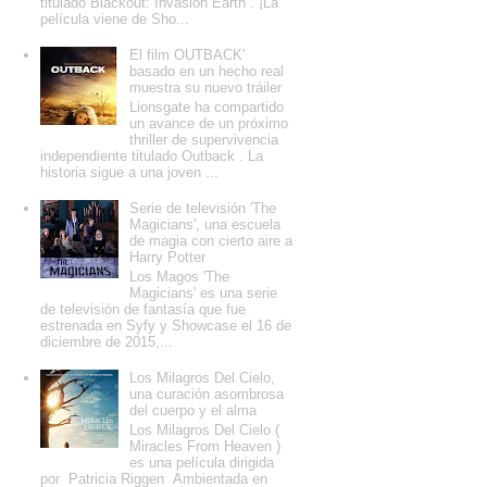
titulado Blackout: Invasion Earth . ¡La
película viene de Sho...
El film OUTBACK'
basado en un hecho real
muestra su nuevo tráiler
Lionsgate ha compartido
un avance de un próximo
thriller de supervivencia
independiente titulado Outback . La
historia sigue a una joven ...
Serie de televisión 'The
Magicians', una escuela
de magia con cierto aire a
Harry Potter
Los Magos 'The
Magicians' es una serie
de televisión de fantasía que fue
estrenada en Syfy y Showcase el 16 de
diciembre de 2015,...
Los Milagros Del Cielo,
una curación asombrosa
del cuerpo y el alma
Los Milagros Del Cielo (
Miracles From Heaven )
es una película dirigida
por Patricia Riggen Ambientada en