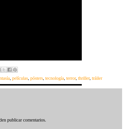
ntasía
,
películas
,
pósters
,
tecnología
,
terror
,
thriller
,
tráiler
den publicar comentarios.