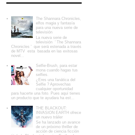
Entradas populares
The Shannara Chronicles,
elfos magia y fantasía
para una nueva serie de
televisión
La nueva serie de
televisión ' The Shannara
Chronicles ' que será estenada a través
de MTV esta basada en las exitosas
novel...
Selfie-Brush, para estar
mona cuando hagas tus
selfies.
¿Eres una fanática del
Selfie ? Aprovechas
cualquier oportunidad
para hacerte una foto. Pues aquí tienes
un producto que te ayudara ha est...
THE BLACKOUT:
INVASION EARTH ofrece
un nuevo tráiler
Se ha lanzado un avance
de un próximo thriller de
acción de ciencia ficción