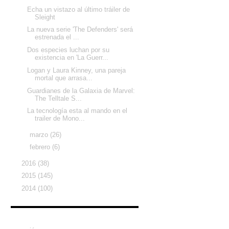
Echa un vistazo al último tráiler de
Sleight
La nueva serie 'The Defenders' será
estrenada el ...
Dos especies luchan por su
existencia en 'La Guerr...
Logan y Laura Kinney, una pareja
mortal que arrasa...
Guardianes de la Galaxia de Marvel:
The Telltale S...
La tecnología esta al mando en el
trailer de Mono...
►
marzo
(26)
►
febrero
(6)
►
2016
(38)
►
2015
(145)
►
2014
(100)
Etiquetas