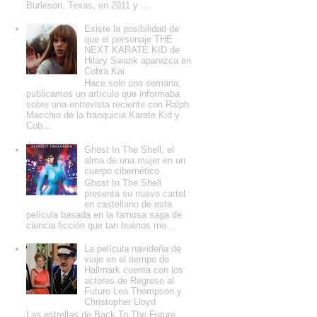
Burleson, Texas, en 2011 y ...
Existe la posibilidad de
que el personaje THE
NEXT KARATE KID de
Hilary Swank aparezca en
Cobra Kai
Hace solo una semana,
publicamos un artículo que informaba
sobre una entrevista reciente con Ralph
Macchio de la franquicia Karate Kid y
Cob...
Ghost In The Shell, el
alma de una mujer en un
cuerpo cibernético
Ghost In The Shell
presenta su nuevo cartel
en castellano de esta
película basada en la famosa saga de
ciencia ficción que tan buenos mo...
La película navideña de
viaje en el tiempo de
Hallmark cuenta con los
actores de Regreso al
Futuro Lea Thompson y
Christopher Lloyd
Las estrellas de Back To The Future