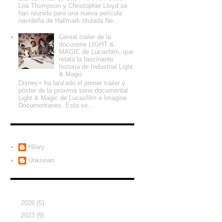
Lea Thompson y Christopher Lloyd se
han reunido para una nueva película
navideña de Hallmark titulada Ne...
Genial tráiler de la
docuserie LIGHT &
MAGIC de Lucasfilm, que
relata la fascinante
historia de Industrial Light
& Magic
Disney+ ha lanzado el primer tráiler y
póster de la próxima serie documental
Light & Magic de Lucasfilm e Imagine
Documentaries. Esta se...
Colaboradores
Hilary
Unknown
Archivo del blog
►
2026
(5)
►
2023
(9)