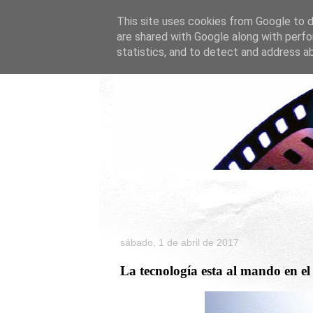
This site uses cookies from Google to de
are shared with Google along with perfo
statistics, and to detect and address a
Inicio
Celebrity
Cartele
sábado, 1 de abril de 2017
La tecnología esta al mando en el