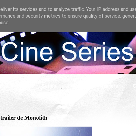
liver its services and to analyze traffic. Your IP address and us
rmance and security metrics to ensure quality of service, gene
buse.
s
Cine
Series
What if
Tráilers
C
 trailer de Monolith