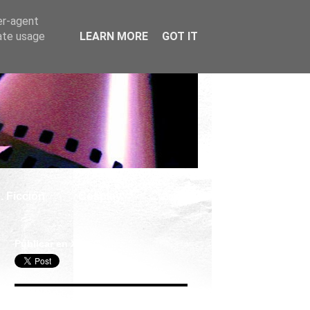
er-agent
rate usage
LEARN MORE
GOT IT
. Ficción
Cosplay
Publicar en X
Seguir Cine Series