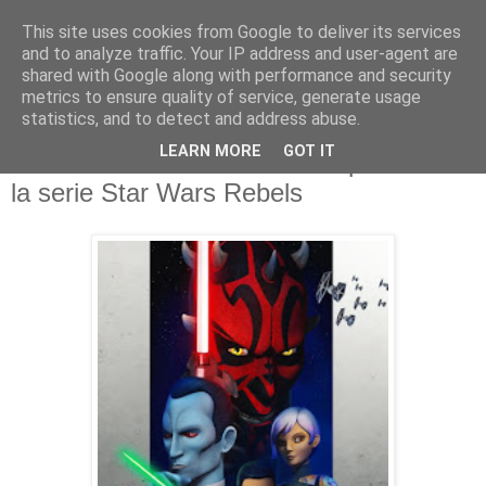
This site uses cookies from Google to deliver its services
and to analyze traffic. Your IP address and user-agent are
shared with Google along with performance and security
metrics to ensure quality of service, generate usage
statistics, and to detect and address abuse.
domingo, 30 de abril de 2017
LEARN MORE
GOT IT
Tráiler oficial de la cuarta temporada de
la serie Star Wars Rebels