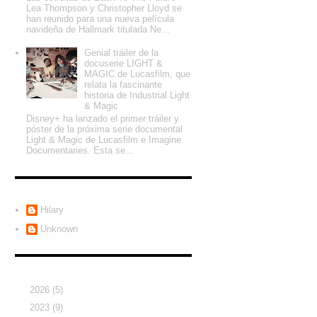
Lea Thompson y Christopher Lloyd se
han reunido para una nueva película
navideña de Hallmark titulada Ne...
Genial tráiler de la
docuserie LIGHT &
MAGIC de Lucasfilm, que
relata la fascinante
historia de Industrial Light
& Magic
Disney+ ha lanzado el primer tráiler y
póster de la próxima serie documental
Light & Magic de Lucasfilm e Imagine
Documentaries. Esta se...
Colaboradores
Hilary
Unknown
Archivo del blog
►
2026
(5)
►
2023
(9)