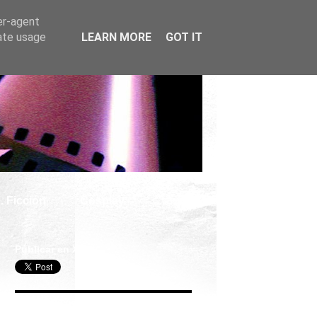
er-agent
rate usage
LEARN MORE
GOT IT
. Ficción
Cosplay
Publicar en X
Seguir Cine Series