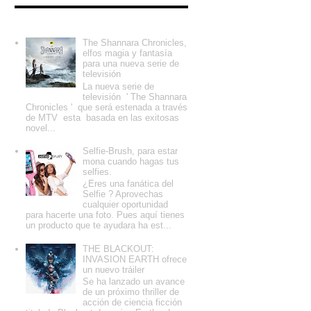
Entradas populares
The Shannara Chronicles,
elfos magia y fantasía
para una nueva serie de
televisión
La nueva serie de
televisión ' The Shannara
Chronicles ' que será estenada a través
de MTV esta basada en las exitosas
novel...
Selfie-Brush, para estar
mona cuando hagas tus
selfies.
¿Eres una fanática del
Selfie ? Aprovechas
cualquier oportunidad
para hacerte una foto. Pues aquí tienes
un producto que te ayudara ha est...
THE BLACKOUT:
INVASION EARTH ofrece
un nuevo tráiler
Se ha lanzado un avance
de un próximo thriller de
acción de ciencia ficción