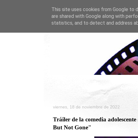
This site uses cookies from Google to de
are shared with Google along with perfo
statistics, and to detect and address a
Inicio
Celebrity
Cartele
viernes, 18 de noviembre de 2022
Tráiler de la comedia adolesc
But Not Gone"