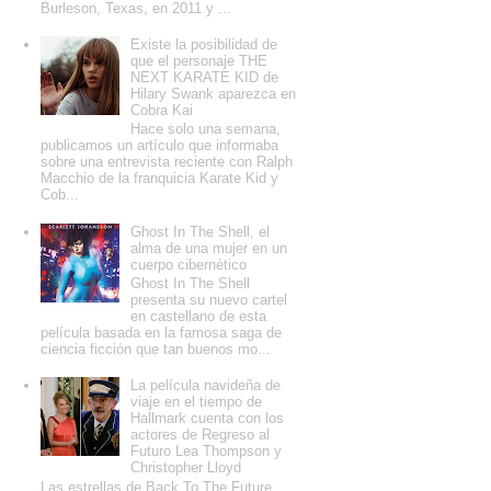
Burleson, Texas, en 2011 y ...
Existe la posibilidad de
que el personaje THE
NEXT KARATE KID de
Hilary Swank aparezca en
Cobra Kai
Hace solo una semana,
publicamos un artículo que informaba
sobre una entrevista reciente con Ralph
Macchio de la franquicia Karate Kid y
Cob...
Ghost In The Shell, el
alma de una mujer en un
cuerpo cibernético
Ghost In The Shell
presenta su nuevo cartel
en castellano de esta
película basada en la famosa saga de
ciencia ficción que tan buenos mo...
La película navideña de
viaje en el tiempo de
Hallmark cuenta con los
actores de Regreso al
Futuro Lea Thompson y
Christopher Lloyd
Las estrellas de Back To The Future