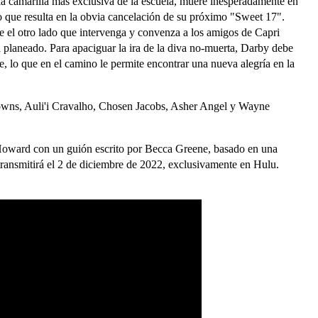
la camarilla más exclusiva de la escuela, muere inesperadamente en
 lo que resulta en la obvia cancelación de su próximo "Sweet 17".
e el otro lado que intervenga y convenza a los amigos de Capri
 planeado. Para apaciguar la ira de la diva no-muerta, Darby debe
se, lo que en el camino le permite encontrar una nueva alegría en la
Downs, Auli'i Cravalho, Chosen Jacobs, Asher Angel y Wayne
 Howard con un guión escrito por Becca Greene, basado en una
transmitirá el 2 de diciembre de 2022, exclusivamente en Hulu.