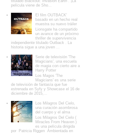
titulado Blackout: Invasion Earth . ¡La
película viene de Sho...
El film OUTBACK'
basado en un hecho real
muestra su nuevo tráiler
Lionsgate ha compartido
un avance de un próximo
thriller de supervivencia
independiente titulado Outback . La
historia sigue a una joven ...
Serie de televisión 'The
Magicians', una escuela
de magia con cierto aire a
Harry Potter
Los Magos 'The
Magicians' es una serie
de televisión de fantasía que fue
estrenada en Syfy y Showcase el 16 de
diciembre de 2015,...
Los Milagros Del Cielo,
una curación asombrosa
del cuerpo y el alma
Los Milagros Del Cielo (
Miracles From Heaven )
es una película dirigida
por Patricia Riggen Ambientada en