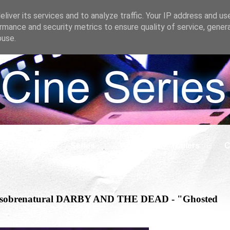
liver its services and to analyze traffic. Your IP address and us
rmance and security metrics to ensure quality of service, gene
buse.
s
Cine
Series
What if
Tráilers
C
ente sobrenatural DARBY AND THE DEAD - "Ghosted