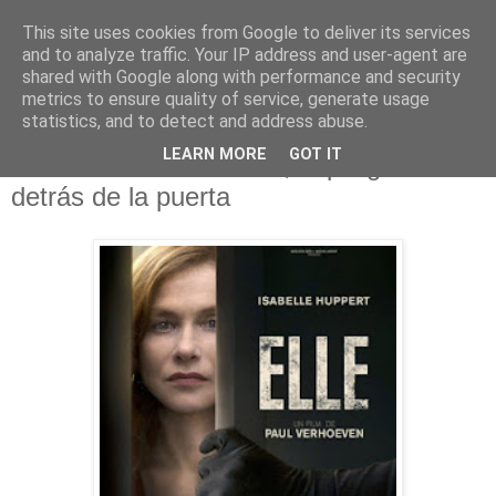
This site uses cookies from Google to deliver its services
and to analyze traffic. Your IP address and user-agent are
shared with Google along with performance and security
metrics to ensure quality of service, generate usage
statistics, and to detect and address abuse.
lunes, 18 de enero de 2016
LEARN MORE
GOT IT
Elle de Paul Verhoeven, el peligro está
detrás de la puerta