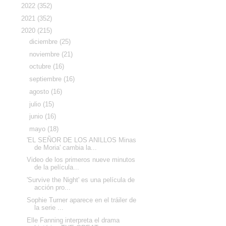
►
2022
(352)
►
2021
(352)
▼
2020
(215)
►
diciembre
(25)
►
noviembre
(21)
►
octubre
(16)
►
septiembre
(16)
►
agosto
(16)
►
julio
(15)
►
junio
(16)
▼
mayo
(18)
'EL SEÑOR DE LOS ANILLOS Minas
de Moria' cambia la...
Video de los primeros nueve minutos
de la película...
'Survive the Night' es una película de
acción pro...
Sophie Turner aparece en el tráiler de
la serie ...
Elle Fanning interpreta el drama