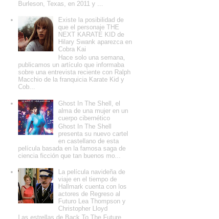
Burleson, Texas, en 2011 y ...
Existe la posibilidad de
que el personaje THE
NEXT KARATE KID de
Hilary Swank aparezca en
Cobra Kai
Hace solo una semana,
publicamos un artículo que informaba
sobre una entrevista reciente con Ralph
Macchio de la franquicia Karate Kid y
Cob...
Ghost In The Shell, el
alma de una mujer en un
cuerpo cibernético
Ghost In The Shell
presenta su nuevo cartel
en castellano de esta
película basada en la famosa saga de
ciencia ficción que tan buenos mo...
La película navideña de
viaje en el tiempo de
Hallmark cuenta con los
actores de Regreso al
Futuro Lea Thompson y
Christopher Lloyd
Las estrellas de Back To The Future