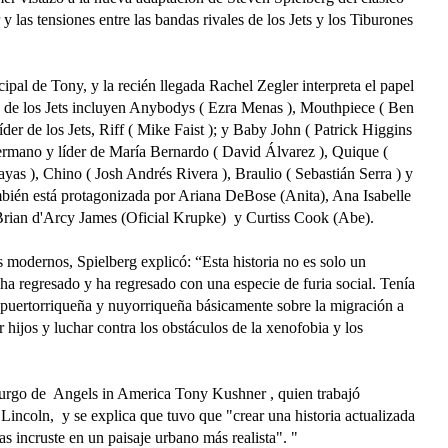
las tensiones entre las bandas rivales de los Jets y los Tiburones
pal de Tony, y la recién llegada Rachel Zegler interpreta el papel
 de los Jets incluyen Anybodys ( Ezra Menas ), Mouthpiece ( Ben
íder de los Jets, Riff ( Mike Faist ); y Baby John ( Patrick Higgins
hermano y líder de María Bernardo ( David Álvarez ), Quique (
as ), Chino ( Josh Andrés Rivera ), Braulio ( Sebastián Serra ) y
mbién está protagonizada por Ariana DeBose (Anita), Ana Isabelle
 Brian d'Arcy James (Oficial Krupke) y Curtiss Cook (Abe).
os modernos, Spielberg explicó: “Esta historia no es solo un
ha regresado y ha regresado con una especie de furia social. Tenía
 puertorriqueña y nuyorriqueña básicamente sobre la migración a
er hijos y luchar contra los obstáculos de la xenofobia y los
turgo de Angels in America Tony Kushner , quien trabajó
ncoln, y se explica que tuvo que "crear una historia actualizada
as incruste en un paisaje urbano más realista". "