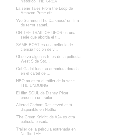
histórico THE GREAT
La serie Tales From the Loop de
Amazon Prme ofr...
'We Summon The Darkness' un film
de terror satani...
ON THE TRAIL OF UFOS es una
serie que aborda el t...
SAME BOAT es una película de
ciencia ficción de v...
Observa algunas fotos de la película
West Side Sto...
Gal Gadot luce su armadura dorada
en el cartel de ...
HBO muestra el tráiler de la serie
THE UNDOING
El film SOUL de Disney Pixar
presenta un tráiler...
Altered Carbon: Resleeved está
disponible en Netflix
'The Green Knight' de A24 es otra
película basada ...
Tráiler de la película estrenada en
Netflix THE ...