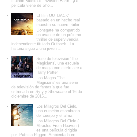
titulado Blackout: Invasion Earth . ¡La
película viene de Sho...
El film OUTBACK'
basado en un hecho real
muestra su nuevo tráiler
Lionsgate ha compartido
un avance de un próximo
thriller de supervivencia
independiente titulado Outback . La
historia sigue a una joven ...
Serie de televisión 'The
Magicians', una escuela
de magia con cierto aire a
Harry Potter
Los Magos 'The
Magicians' es una serie
de televisión de fantasía que fue
estrenada en Syfy y Showcase el 16 de
diciembre de 2015,...
Los Milagros Del Cielo,
una curación asombrosa
del cuerpo y el alma
Los Milagros Del Cielo (
Miracles From Heaven )
es una película dirigida
por Patricia Riggen Ambientada en