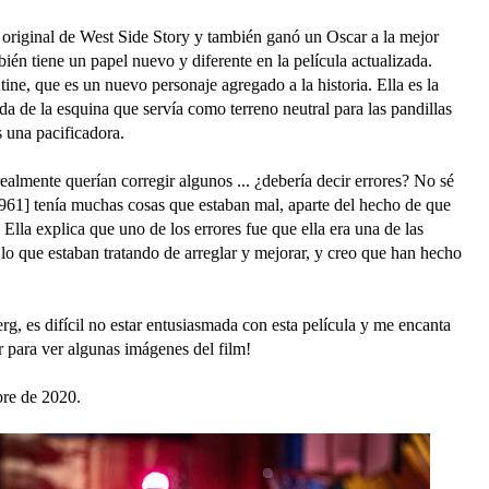
 original de West Side Story y también ganó un Oscar a la mejor
mbién tiene un papel nuevo y diferente en la película actualizada.
tine, que es un nuevo personaje agregado a la historia. Ella es la
nda de la esquina que servía como terreno neutral para las pandillas
s una pacificadora.
lmente querían corregir algunos ... ¿debería decir errores? No sé
a [1961] tenía muchas cosas que estaban mal, aparte del hecho de que
lla explica que uno de los errores fue que ella era una de las
 lo que estaban tratando de arreglar y mejorar, y creo que han hecho
g, es difícil no estar entusiasmada con esta película y me encanta
r para ver algunas imágenes del film!
bre de 2020.