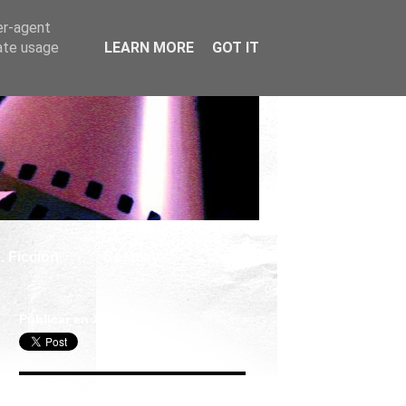
er-agent
rate usage
LEARN MORE
GOT IT
. Ficción
Cosplay
Publicar en X
Seguir Cine Series