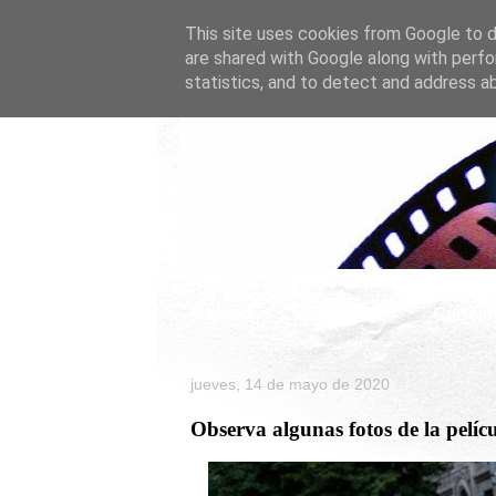
This site uses cookies from Google to de
are shared with Google along with perfo
statistics, and to detect and address a
Inicio
Celebrity
Cartele
jueves, 14 de mayo de 2020
Observa algunas fotos de la pelíc