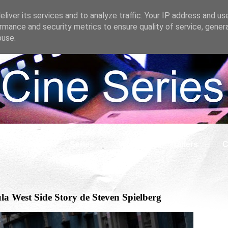
liver its services and to analyze traffic. Your IP address and us
rmance and security metrics to ensure quality of service, gene
buse.
s
Cine
Series
What if
Tráilers
C
ula West Side Story de Steven Spielberg