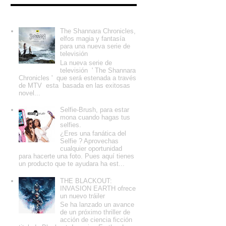
Entradas populares
The Shannara Chronicles,
elfos magia y fantasía
para una nueva serie de
televisión
La nueva serie de
televisión ' The Shannara
Chronicles ' que será estenada a través
de MTV esta basada en las exitosas
novel...
Selfie-Brush, para estar
mona cuando hagas tus
selfies.
¿Eres una fanática del
Selfie ? Aprovechas
cualquier oportunidad
para hacerte una foto. Pues aquí tienes
un producto que te ayudara ha est...
THE BLACKOUT:
INVASION EARTH ofrece
un nuevo tráiler
Se ha lanzado un avance
de un próximo thriller de
acción de ciencia ficción