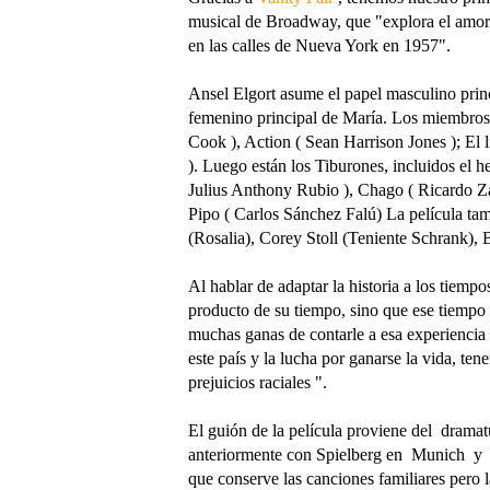
musical de Broadway, que "explora el amor y 
en las calles de Nueva York en 1957".
Ansel Elgort asume el papel masculino princi
femenino principal de María. Los miembros
Cook ), Action ( Sean Harrison Jones ); El l
). Luego están los Tiburones, incluidos el 
Julius Anthony Rubio ), Chago ( Ricardo Zay
Pipo ( Carlos Sánchez Falú) La película ta
(Rosalia), Corey Stoll (Teniente Schrank),
Al hablar de adaptar la historia a los tiemp
producto de su tiempo, sino que ese tiempo 
muchas ganas de contarle a esa experiencia
este país y la lucha por ganarse la vida, ten
prejuicios raciales ".
El guión de la película proviene del drama
anteriormente con Spielberg en Munich y Li
que conserve las canciones familiares pero l