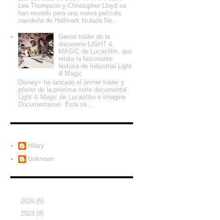
Lea Thompson y Christopher Lloyd se
han reunido para una nueva película
navideña de Hallmark titulada Ne...
Genial tráiler de la
docuserie LIGHT &
MAGIC de Lucasfilm, que
relata la fascinante
historia de Industrial Light
& Magic
Disney+ ha lanzado el primer tráiler y
póster de la próxima serie documental
Light & Magic de Lucasfilm e Imagine
Documentaries. Esta se...
Colaboradores
Hilary
Unknown
Archivo del blog
►
2026
(5)
►
2023
(9)