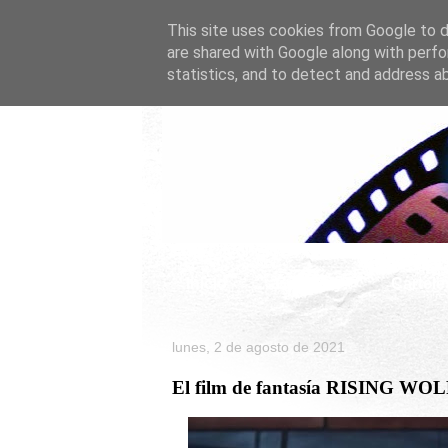
This site uses cookies from Google to de
are shared with Google along with perfo
statistics, and to detect and address a
Inicio
Celebrity
Cartele
lunes, 2 de agosto de 2021
El film de fantasía RISING WOLF