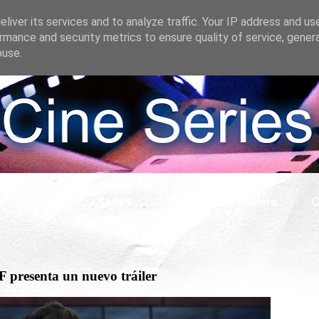
liver its services and to analyze traffic. Your IP address and us
rmance and security metrics to ensure quality of service, gene
buse.
s
Cine
Series
What if
Tráilers
C
 presenta un nuevo tráiler