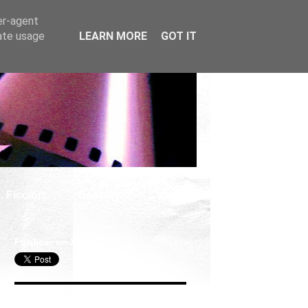
er-agent
rate usage
LEARN MORE
GOT IT
. Ficción
Cosplay
Publicar en X
Seguir Cine Series