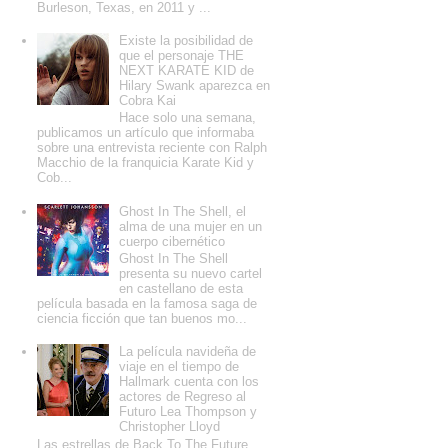
Burleson, Texas, en 2011 y ...
Existe la posibilidad de
que el personaje THE
NEXT KARATE KID de
Hilary Swank aparezca en
Cobra Kai
Hace solo una semana,
publicamos un artículo que informaba
sobre una entrevista reciente con Ralph
Macchio de la franquicia Karate Kid y
Cob...
Ghost In The Shell, el
alma de una mujer en un
cuerpo cibernético
Ghost In The Shell
presenta su nuevo cartel
en castellano de esta
película basada en la famosa saga de
ciencia ficción que tan buenos mo...
La película navideña de
viaje en el tiempo de
Hallmark cuenta con los
actores de Regreso al
Futuro Lea Thompson y
Christopher Lloyd
Las estrellas de Back To The Future