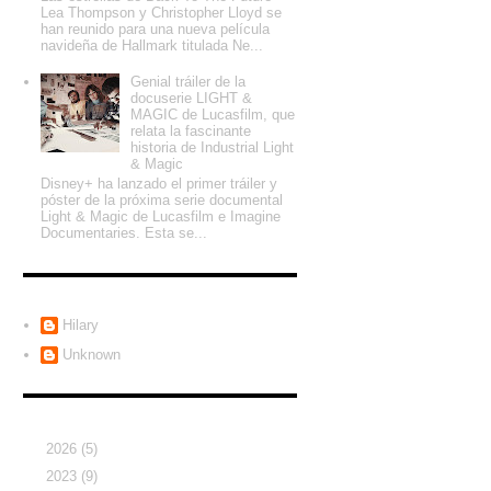
Lea Thompson y Christopher Lloyd se
han reunido para una nueva película
navideña de Hallmark titulada Ne...
Genial tráiler de la
docuserie LIGHT &
MAGIC de Lucasfilm, que
relata la fascinante
historia de Industrial Light
& Magic
Disney+ ha lanzado el primer tráiler y
póster de la próxima serie documental
Light & Magic de Lucasfilm e Imagine
Documentaries. Esta se...
Colaboradores
Hilary
Unknown
Archivo del blog
►
2026
(5)
►
2023
(9)