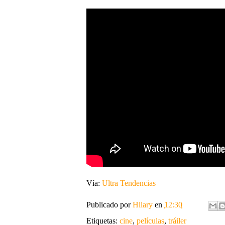
Vía:
Ultra Tendencias
Publicado por
Hilary
en
12:30
Etiquetas:
cine
,
películas
,
tráiler