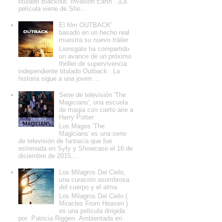
titulado Blackout: Invasion Earth . ¡La
película viene de Sho...
El film OUTBACK'
basado en un hecho real
muestra su nuevo tráiler
Lionsgate ha compartido
un avance de un próximo
thriller de supervivencia
independiente titulado Outback . La
historia sigue a una joven ...
Serie de televisión 'The
Magicians', una escuela
de magia con cierto aire a
Harry Potter
Los Magos 'The
Magicians' es una serie
de televisión de fantasía que fue
estrenada en Syfy y Showcase el 16 de
diciembre de 2015,...
Los Milagros Del Cielo,
una curación asombrosa
del cuerpo y el alma
Los Milagros Del Cielo (
Miracles From Heaven )
es una película dirigida
por Patricia Riggen Ambientada en