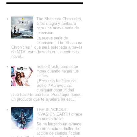
Entradas populares
The Shannara Chronicles,
elfos magia y fantasía
para una nueva serie de
televisión
La nueva serie de
televisión ' The Shannara
Chronicles ' que será estenada a través
de MTV esta basada en las exitosas
novel...
Selfie-Brush, para estar
mona cuando hagas tus
selfies.
¿Eres una fanática del
Selfie ? Aprovechas
cualquier oportunidad
para hacerte una foto. Pues aquí tienes
un producto que te ayudara ha est...
THE BLACKOUT:
INVASION EARTH ofrece
un nuevo tráiler
Se ha lanzado un avance
de un próximo thriller de
acción de ciencia ficción