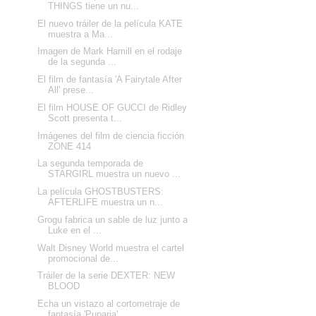
THINGS tiene un nu...
El nuevo tráiler de la película KATE
muestra a Ma...
Imagen de Mark Hamill en el rodaje
de la segunda ...
El film de fantasía 'A Fairytale After
All' prese...
El film HOUSE OF GUCCI de Ridley
Scott presenta t...
Imágenes del film de ciencia ficción
ZONE 414
La segunda temporada de
STARGIRL muestra un nuevo ...
La película GHOSTBUSTERS:
AFTERLIFE muestra un n...
Grogu fabrica un sable de luz junto a
Luke en el ...
Walt Disney World muestra el cartel
promocional de...
Tráiler de la serie DEXTER: NEW
BLOOD
Echa un vistazo al cortometraje de
fantasía 'Puparia'