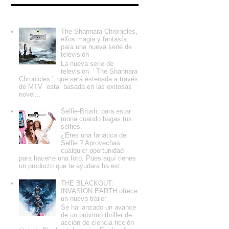
Entradas populares
The Shannara Chronicles,
elfos magia y fantasía
para una nueva serie de
televisión
La nueva serie de
televisión ' The Shannara
Chronicles ' que será estenada a través
de MTV esta basada en las exitosas
novel...
Selfie-Brush, para estar
mona cuando hagas tus
selfies.
¿Eres una fanática del
Selfie ? Aprovechas
cualquier oportunidad
para hacerte una foto. Pues aquí tienes
un producto que te ayudara ha est...
THE BLACKOUT:
INVASION EARTH ofrece
un nuevo tráiler
Se ha lanzado un avance
de un próximo thriller de
acción de ciencia ficción