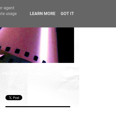
er-agent
rate usage
LEARN MORE
GOT IT
. Ficción
Cosplay
Publicar en X
Seguir Cine Series