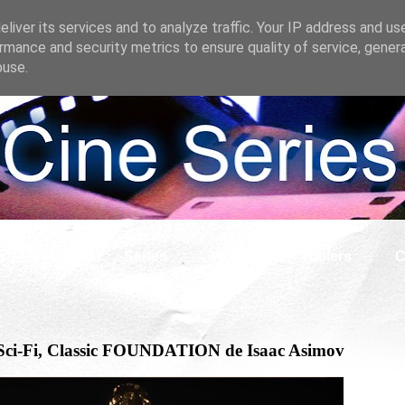
liver its services and to analyze traffic. Your IP address and us
rmance and security metrics to ensure quality of service, gene
buse.
s
Cine
Series
What if
Tráilers
C
 + Sci-Fi, Classic FOUNDATION de Isaac Asimov