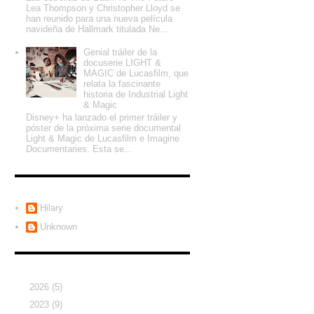
Lea Thompson y Christopher Lloyd se
han reunido para una nueva película
navideña de Hallmark titulada Ne...
Genial tráiler de la
docuserie LIGHT &
MAGIC de Lucasfilm, que
relata la fascinante
historia de Industrial Light
& Magic
Disney+ ha lanzado el primer tráiler y
póster de la próxima serie documental
Light & Magic de Lucasfilm e Imagine
Documentaries. Esta se...
Colaboradores
Hilary
Unknown
Archivo del blog
►
2026
(5)
►
2023
(9)