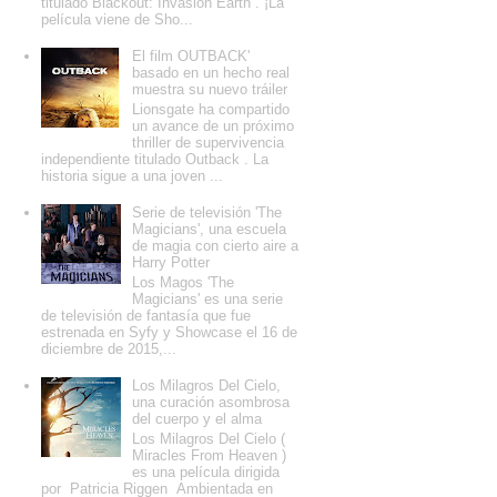
titulado Blackout: Invasion Earth . ¡La
película viene de Sho...
El film OUTBACK'
basado en un hecho real
muestra su nuevo tráiler
Lionsgate ha compartido
un avance de un próximo
thriller de supervivencia
independiente titulado Outback . La
historia sigue a una joven ...
Serie de televisión 'The
Magicians', una escuela
de magia con cierto aire a
Harry Potter
Los Magos 'The
Magicians' es una serie
de televisión de fantasía que fue
estrenada en Syfy y Showcase el 16 de
diciembre de 2015,...
Los Milagros Del Cielo,
una curación asombrosa
del cuerpo y el alma
Los Milagros Del Cielo (
Miracles From Heaven )
es una película dirigida
por Patricia Riggen Ambientada en