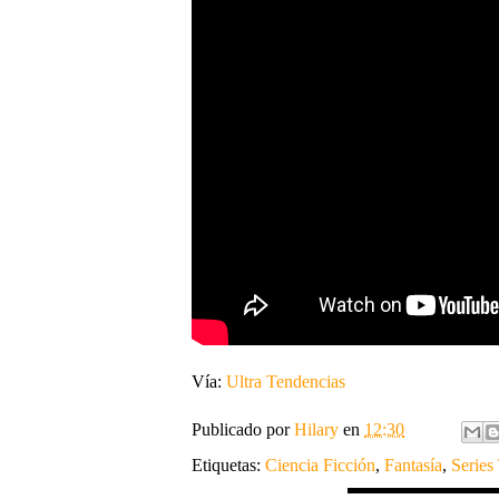
Vía:
Ultra Tendencias
Publicado por
Hilary
en
12:30
Etiquetas:
Ciencia Ficción
,
Fantasía
,
Series