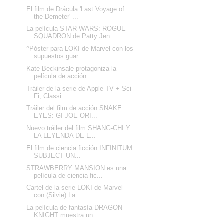
El film de Drácula 'Last Voyage of
the Demeter' ...
La película STAR WARS: ROGUE
SQUADRON de Patty Jen...
^Póster para LOKI de Marvel con los
supuestos guar...
Kate Beckinsale protagoniza la
película de acción ...
Tráiler de la serie de Apple TV + Sci-
Fi, Classi...
Tráiler del film de acción SNAKE
EYES: GI JOE ORI...
Nuevo tráiler del film SHANG-CHI Y
LA LEYENDA DE L...
El film de ciencia ficción INFINITUM:
SUBJECT UN...
STRAWBERRY MANSION es una
película de ciencia fic...
Cartel de la serie LOKI de Marvel
con (Silvie) La...
La película de fantasía DRAGON
KNIGHT muestra un ...