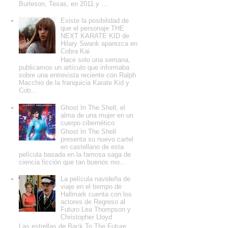
Burleson, Texas, en 2011 y ...
Existe la posibilidad de
que el personaje THE
NEXT KARATE KID de
Hilary Swank aparezca en
Cobra Kai
Hace solo una semana,
publicamos un artículo que informaba
sobre una entrevista reciente con Ralph
Macchio de la franquicia Karate Kid y
Cob...
Ghost In The Shell, el
alma de una mujer en un
cuerpo cibernético
Ghost In The Shell
presenta su nuevo cartel
en castellano de esta
película basada en la famosa saga de
ciencia ficción que tan buenos mo...
La película navideña de
viaje en el tiempo de
Hallmark cuenta con los
actores de Regreso al
Futuro Lea Thompson y
Christopher Lloyd
Las estrellas de Back To The Future