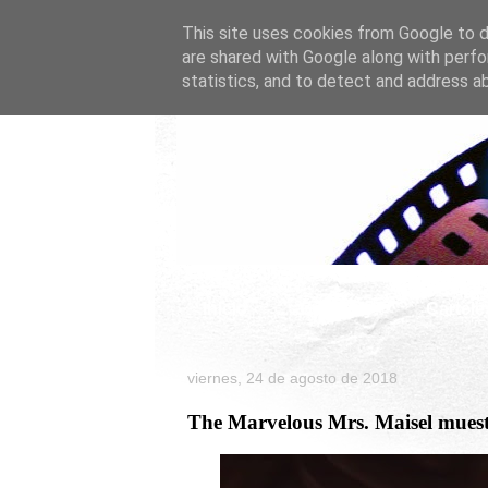
This site uses cookies from Google to de
are shared with Google along with perfo
statistics, and to detect and address a
Inicio
Celebrity
Cartele
viernes, 24 de agosto de 2018
The Marvelous Mrs. Maisel muestr