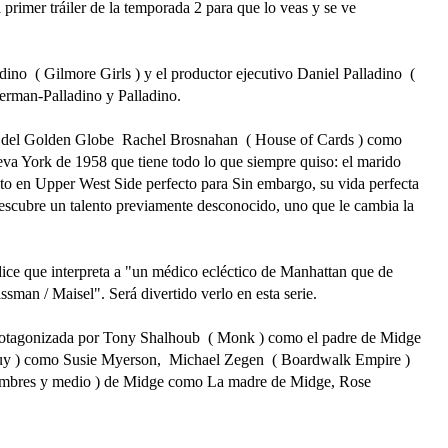
rimer tráiler de la temporada 2 para que lo veas y se ve
ino ( Gilmore Girls ) y el productor ejecutivo Daniel Palladino (
herman-Palladino y Palladino.
ra del Golden Globe Rachel Brosnahan ( House of Cards ) como
a York de 1958 que tiene todo lo que siempre quiso: el marido
nto en Upper West Side perfecto para Sin embargo, su vida perfecta
escubre un talento previamente desconocido, uno que le cambia la
dice que interpreta a "un médico ecléctico de Manhattan que de
sman / Maisel". Será divertido verlo en esta serie.
rotagonizada por Tony Shalhoub ( Monk ) como el padre de Midge
y ) como Susie Myerson, Michael Zegen ( Boardwalk Empire )
ombres y medio ) de Midge como La madre de Midge, Rose