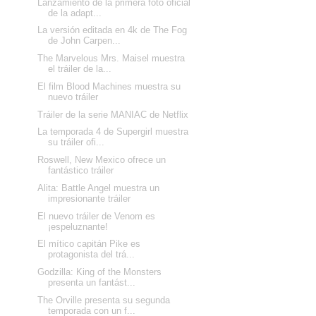
Lanzamiento de la primera foto oficial
de la adapt...
La versión editada en 4k de The Fog
de John Carpen...
The Marvelous Mrs. Maisel muestra
el tráiler de la...
El film Blood Machines muestra su
nuevo tráiler
Tráiler de la serie MANIAC de Netflix
La temporada 4 de Supergirl muestra
su tráiler ofi...
Roswell, New Mexico ofrece un
fantástico tráiler
Alita: Battle Angel muestra un
impresionante tráiler
El nuevo tráiler de Venom es
¡espeluznante!
El mítico capitán Pike es
protagonista del trá...
Godzilla: King of the Monsters
presenta un fantást...
The Orville presenta su segunda
temporada con un f...