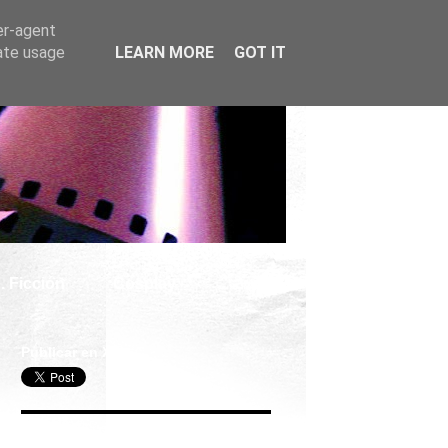
er-agent
rate usage
LEARN MORE
GOT IT
. Ficción
Cosplay
Publicar en X
Seguir Cine Series