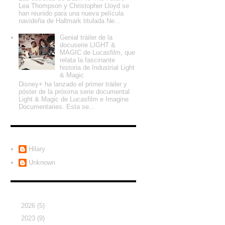
Lea Thompson y Christopher Lloyd se
han reunido para una nueva película
navideña de Hallmark titulada Ne...
Genial tráiler de la
docuserie LIGHT &
MAGIC de Lucasfilm, que
relata la fascinante
historia de Industrial Light
& Magic
Disney+ ha lanzado el primer tráiler y
póster de la próxima serie documental
Light & Magic de Lucasfilm e Imagine
Documentaries. Esta se...
Colaboradores
Hilary
Unknown
Archivo del blog
►
2026
(5)
►
2023
(9)