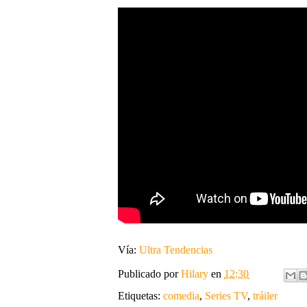
Vía:
Ultra Tendencias
Publicado por
Hilary
en
12:30
Etiquetas:
comedia
,
Series TV
,
tráiler