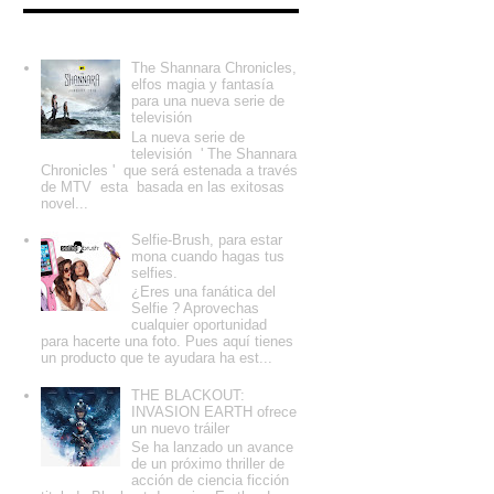
Entradas populares
The Shannara Chronicles,
elfos magia y fantasía
para una nueva serie de
televisión
La nueva serie de
televisión ' The Shannara
Chronicles ' que será estenada a través
de MTV esta basada en las exitosas
novel...
Selfie-Brush, para estar
mona cuando hagas tus
selfies.
¿Eres una fanática del
Selfie ? Aprovechas
cualquier oportunidad
para hacerte una foto. Pues aquí tienes
un producto que te ayudara ha est...
THE BLACKOUT:
INVASION EARTH ofrece
un nuevo tráiler
Se ha lanzado un avance
de un próximo thriller de
acción de ciencia ficción