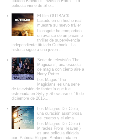
titulado Blackout: Invasion Earth . ¡La
película viene de Sho...
El film OUTBACK'
basado en un hecho real
muestra su nuevo tráiler
Lionsgate ha compartido
un avance de un próximo
thriller de supervivencia
independiente titulado Outback . La
historia sigue a una joven ...
Serie de televisión 'The
Magicians', una escuela
de magia con cierto aire a
Harry Potter
Los Magos 'The
Magicians' es una serie
de televisión de fantasía que fue
estrenada en Syfy y Showcase el 16 de
diciembre de 2015,...
Los Milagros Del Cielo,
una curación asombrosa
del cuerpo y el alma
Los Milagros Del Cielo (
Miracles From Heaven )
es una película dirigida
por Patricia Riggen Ambientada en