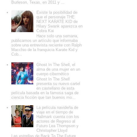
Burleson, Texas, en 2011 y ...
Existe la posibilidad de
que el personaje THE
NEXT KARATE KID de
Hilary Swank aparezca en
Cobra Kai
Hace solo una semana,
publicamos un artículo que informaba
sobre una entrevista reciente con Ralph
Macchio de la franquicia Karate Kid y
Cob...
Ghost In The Shell, el
alma de una mujer en un
cuerpo cibernético
Ghost In The Shell
presenta su nuevo cartel
en castellano de esta
película basada en la famosa saga de
ciencia ficción que tan buenos mo...
La película navideña de
viaje en el tiempo de
Hallmark cuenta con los
actores de Regreso al
Futuro Lea Thompson y
Christopher Lloyd
Las estrellas de Back To The Future