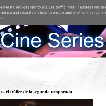
liver its services and to analyze traffic. Your IP address and us
rmance and security metrics to ensure quality of service, gene
buse.
s
Cine
Series
What if
Tráilers
C
a el tráiler de la segunda temporada