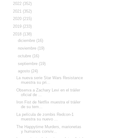
►
2022
(352)
►
2021
(352)
►
2020
(215)
►
2019
(233)
▼
2018
(138)
►
diciembre
(16)
►
noviembre
(19)
►
octubre
(16)
►
septiembre
(19)
▼
agosto
(24)
La nueva serie Star Wars Resistance
muestra su pri...
Observa a Zachary Levi en el tráiler
oficial de ...
Iron Fist de Netflix muestra el tráiler
de su tem...
La película de zombis Redcon-1
muestra su nuevo ...
The Happytime Murders, marionetas
y humanos conviv...