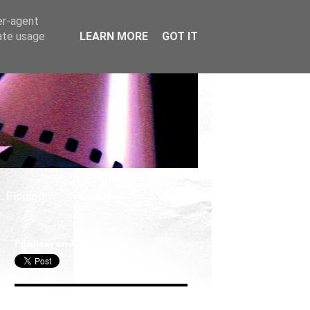
er-agent
rate usage
LEARN MORE
GOT IT
. Ficción
Cosplay
Publicar en X
Seguir Cine Series