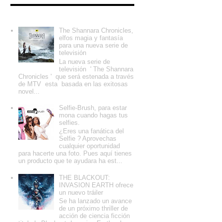
Entradas populares
The Shannara Chronicles,
elfos magia y fantasía
para una nueva serie de
televisión
La nueva serie de
televisión ' The Shannara
Chronicles ' que será estenada a través
de MTV esta basada en las exitosas
novel...
Selfie-Brush, para estar
mona cuando hagas tus
selfies.
¿Eres una fanática del
Selfie ? Aprovechas
cualquier oportunidad
para hacerte una foto. Pues aquí tienes
un producto que te ayudara ha est...
THE BLACKOUT:
INVASION EARTH ofrece
un nuevo tráiler
Se ha lanzado un avance
de un próximo thriller de
acción de ciencia ficción