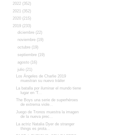
►
2022
(352)
►
2021
(352)
►
2020
(215)
▼
2019
(233)
►
diciembre
(22)
►
noviembre
(19)
►
octubre
(19)
►
septiembre
(19)
►
agosto
(16)
▼
julio
(21)
Los Ángeles de Charlie 2019
muestran su nuevo tráiler
La batalla por iluminar el mundo tiene
lugar en 'T...
The Boys una serie de superhéroes
de extrema viole...
Juego de Tronos muestra la imagen
de la nueva prec...
La actriz Natalia Dyer de stranger
things es prota...