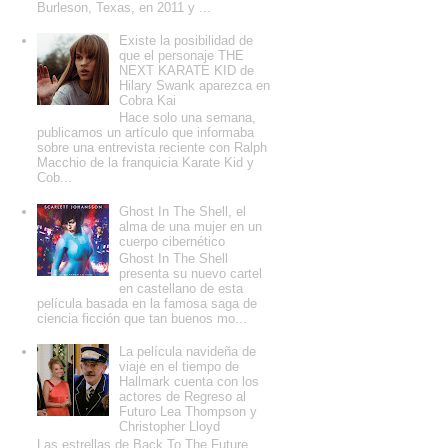
Burleson, Texas, en 2011 y ...
Existe la posibilidad de
que el personaje THE
NEXT KARATE KID de
Hilary Swank aparezca en
Cobra Kai
Hace solo una semana,
publicamos un artículo que informaba
sobre una entrevista reciente con Ralph
Macchio de la franquicia Karate Kid y
Cob...
Ghost In The Shell, el
alma de una mujer en un
cuerpo cibernético
Ghost In The Shell
presenta su nuevo cartel
en castellano de esta
película basada en la famosa saga de
ciencia ficción que tan buenos mo...
La película navideña de
viaje en el tiempo de
Hallmark cuenta con los
actores de Regreso al
Futuro Lea Thompson y
Christopher Lloyd
Las estrellas de Back To The Future