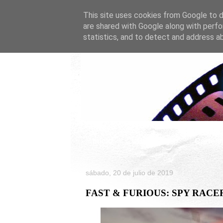
This site uses cookies from Google to de
are shared with Google along with perfo
statistics, and to detect and address a
Inicio
Celebrity
Cartele
sábado, 20 de julio de 2019
FAST & FURIOUS: SPY RACERS es