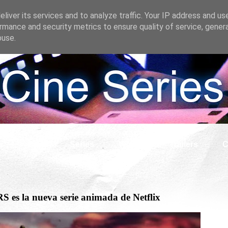
liver its services and to analyze traffic. Your IP address and us
rmance and security metrics to ensure quality of service, gene
buse.
s
Cine
Series
What if
Tráilers
C
 la nueva serie animada de Netflix