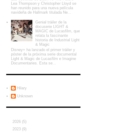
Lea Thompson y Christopher Lloyd se
han reunido para una nueva película
navideña de Hallmark titulada Ne...
Genial tráiler de la
docuserie LIGHT &
MAGIC de Lucasfilm, que
relata la fascinante
historia de Industrial Light
& Magic
Disney+ ha lanzado el primer tráiler y
póster de la próxima serie documental
Light & Magic de Lucasfilm e Imagine
Documentaries. Esta se...
Colaboradores
Hilary
Unknown
Archivo del blog
►
2026
(5)
►
2023
(9)