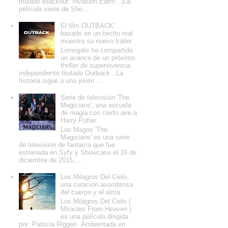
titulado Blackout: Invasion Earth . ¡La
película viene de Sho...
El film OUTBACK'
basado en un hecho real
muestra su nuevo tráiler
Lionsgate ha compartido
un avance de un próximo
thriller de supervivencia
independiente titulado Outback . La
historia sigue a una joven ...
Serie de televisión 'The
Magicians', una escuela
de magia con cierto aire a
Harry Potter
Los Magos 'The
Magicians' es una serie
de televisión de fantasía que fue
estrenada en Syfy y Showcase el 16 de
diciembre de 2015,...
Los Milagros Del Cielo,
una curación asombrosa
del cuerpo y el alma
Los Milagros Del Cielo (
Miracles From Heaven )
es una película dirigida
por Patricia Riggen Ambientada en