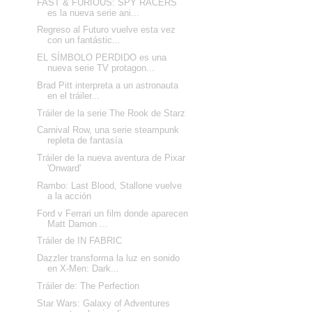
FAST & FURIOUS: SPY RACERS
es la nueva serie ani...
Regreso al Futuro vuelve esta vez
con un fantástic...
EL SÍMBOLO PERDIDO es una
nueva serie TV protagon...
Brad Pitt interpreta a un astronauta
en el tráiler...
Tráiler de la serie The Rook de Starz
Carnival Row, una serie steampunk
repleta de fantasía
Tráiler de la nueva aventura de Pixar
'Onward'
Rambo: Last Blood, Stallone vuelve
a la acción
Ford v Ferrari un film donde aparecen
Matt Damon ...
Tráiler de IN FABRIC
Dazzler transforma la luz en sonido
en X-Men: Dark...
Tráiler de: The Perfection
Star Wars: Galaxy of Adventures