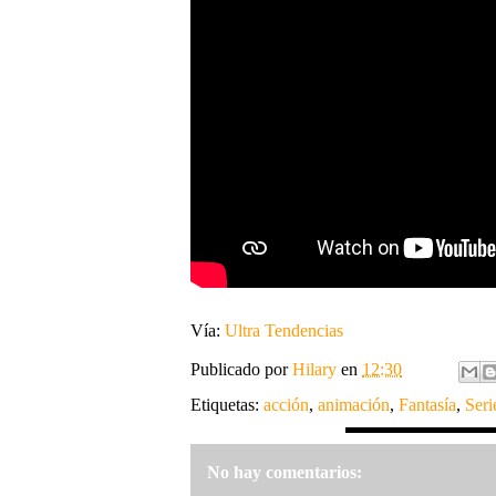
Vía:
Ultra Tendencias
Publicado por
Hilary
en
12:30
Etiquetas:
acción
,
animación
,
Fantasía
,
Ser
No hay comentarios: