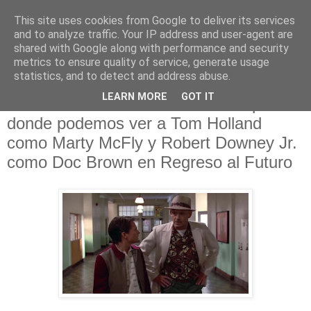
This site uses cookies from Google to deliver its services
and to analyze traffic. Your IP address and user-agent are
shared with Google along with performance and security
metrics to ensure quality of service, generate usage
statistics, and to detect and address abuse.
domingo, 5 de abril de 2020
LEARN MORE
GOT IT
Echa un vistazo a este video Deepfake
donde podemos ver a Tom Holland
como Marty McFly y Robert Downey Jr.
como Doc Brown en Regreso al Futuro