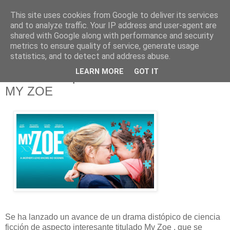
This site uses cookies from Google to deliver its services
and to analyze traffic. Your IP address and user-agent are
shared with Google along with performance and security
metrics to ensure quality of service, generate usage
statistics, and to detect and address abuse.
martes, 1 de diciembre de 2020
LEARN MORE
GOT IT
Tráiler de la película de ciencia ficción
MY ZOE
Se ha lanzado un avance de un drama distópico de ciencia
ficción de aspecto interesante titulado My Zoe , que se