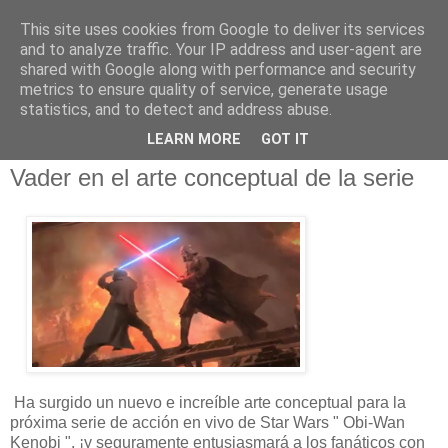
This site uses cookies from Google to deliver its services
and to analyze traffic. Your IP address and user-agent are
shared with Google along with performance and security
metrics to ensure quality of service, generate usage
statistics, and to detect and address abuse.
domingo, 5 de diciembre de 2021
LEARN MORE
GOT IT
OBI-WAN KENOBI lucha contra Darth
Vader en el arte conceptual de la serie
Ha surgido un nuevo e increíble arte conceptual para la
próxima serie de acción en vivo de Star Wars " Obi-Wan
Kenobi ", ¡y seguramente entusiasmará a los fanáticos con