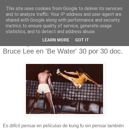
This site uses cookies from Google to deliver its services
and to analyze traffic. Your IP address and user-agent are
shared with Google along with performance and security
metrics to ensure quality of service, generate usage
statistics, and to detect and address abuse.
domingo, 9 de agosto de 2020
LEARN MORE
GOT IT
ESPN aporta detalles sobre la vida de
Bruce Lee en 'Be Water' 30 por 30 doc.
Es difícil pensar en películas de kung fu sin pensar también