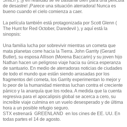
Snitch ), ¡y en realidad se ve bastante bien para una película
de desastre! ¡Parece una situación aterradora! Nunca es
bueno cuando el cielo comienza a caer.
La película también está protagonizada por Scott Glenn (
The Hunt for Red October, Daredevil ), y aquí está la
sinopsis:
Una familia lucha por sobrevivir mientras un cometa que
mata planetas corre hacia la Tierra. John Garrity (Gerard
Butler), su esposa Allison (Morena Baccarin) y su joven hijo
Nathan hacen un peligroso viaje hacia su única esperanza
de santuario. En medio de aterradoras noticias de ciudades
de todo el mundo que están siendo arrasadas por los
fragmentos del cometa, los Garrity experimentan lo mejor y
lo peor de la humanidad mientras luchan contra el creciente
pánico y la anarquía que los rodea. A medida que la cuenta
regresiva para el apocalipsis global se acerca a cero, su
increíble viaje culmina en un vuelo desesperado y de última
hora a un posible refugio seguro.
STX estrenará GREENLAND en los cines de EE. UU. En
todas partes el 14 de agosto.