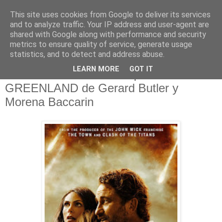
This site uses cookies from Google to deliver its services
and to analyze traffic. Your IP address and user-agent are
shared with Google along with performance and security
metrics to ensure quality of service, generate usage
statistics, and to detect and address abuse.
lunes, 31 de agosto de 2020
LEARN MORE
GOT IT
Tráiler de la catastrófica película
GREENLAND de Gerard Butler y
Morena Baccarin