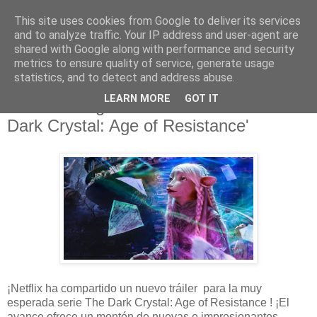
This site uses cookies from Google to deliver its services
and to analyze traffic. Your IP address and user-agent are
shared with Google along with performance and security
metrics to ensure quality of service, generate usage
statistics, and to detect and address abuse.
miércoles, 25 de septiembre de 2019
LEARN MORE
GOT IT
Nuevas imágenes en el tráiler de 'The
Dark Crystal: Age of Resistance'
¡Netflix ha compartido un nuevo tráiler para la muy
esperada serie The Dark Crystal: Age of Resistance ! ¡El
avance ofrece un montón de nuevas e impresionantes