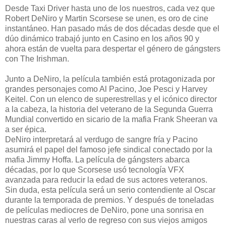
Desde Taxi Driver hasta uno de los nuestros, cada vez que
Robert DeNiro y Martin Scorsese se unen, es oro de cine
instantáneo. Han pasado más de dos décadas desde que el
dúo dinámico trabajó junto en Casino en los años 90 y
ahora están de vuelta para despertar el género de gángsters
con The Irishman.
Junto a DeNiro, la película también está protagonizada por
grandes personajes como Al Pacino, Joe Pesci y Harvey
Keitel. Con un elenco de superestrellas y el icónico director
a la cabeza, la historia del veterano de la Segunda Guerra
Mundial convertido en sicario de la mafia Frank Sheeran va
a ser épica.
DeNiro interpretará al verdugo de sangre fría y Pacino
asumirá el papel del famoso jefe sindical conectado por la
mafia Jimmy Hoffa. La película de gángsters abarca
décadas, por lo que Scorsese usó tecnología VFX
avanzada para reducir la edad de sus actores veteranos.
Sin duda, esta película será un serio contendiente al Oscar
durante la temporada de premios. Y después de toneladas
de películas mediocres de DeNiro, pone una sonrisa en
nuestras caras al verlo de regreso con sus viejos amigos