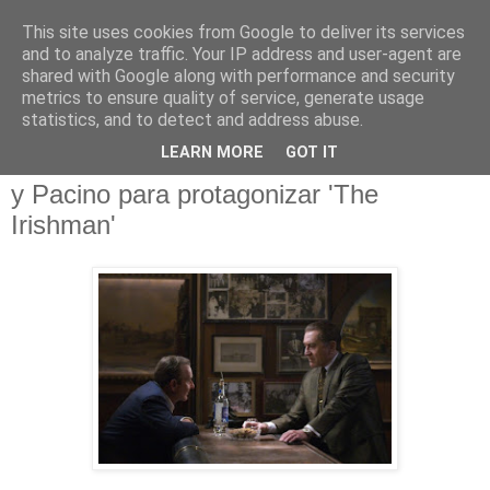
This site uses cookies from Google to deliver its services
and to analyze traffic. Your IP address and user-agent are
shared with Google along with performance and security
metrics to ensure quality of service, generate usage
statistics, and to detect and address abuse.
jueves, 19 de septiembre de 2019
LEARN MORE
GOT IT
Scorsese cuenta de muevo con DeNiro
y Pacino para protagonizar 'The
Irishman'