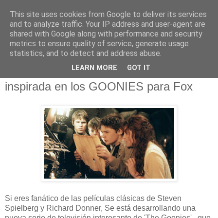
This site uses cookies from Google to deliver its services
and to analyze traffic. Your IP address and user-agent are
shared with Google along with performance and security
metrics to ensure quality of service, generate usage
statistics, and to detect and address abuse.
jueves, 26 de marzo de 2020
LEARN MORE
GOT IT
Amblin está desarrollando una serie
inspirada en los GOONIES para Fox
Si eres fanático de las películas clásicas de Steven
Spielberg y Richard Donner, Se está desarrollando una
nueva serie de televisión interesante de 'The Goonies', que