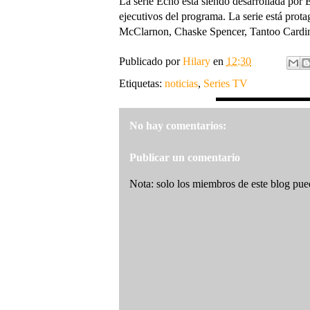
La serie Echo está siendo desarrollada por
ejecutivos del programa. La serie está pro
McClarnon, Chaske Spencer, Tantoo Cardi
Publicado por
Hilary
en
12:30
Etiquetas:
noticias
,
Series TV
No hay comentarios:
Publicar un comentario
Nota: solo los miembros de este blog pue