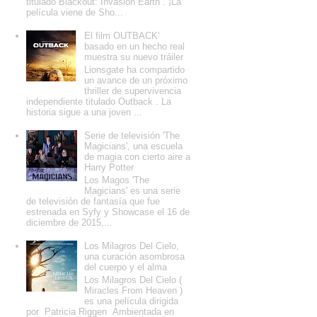
titulado Blackout: Invasion Earth . ¡La
película viene de Sho...
El film OUTBACK'
basado en un hecho real
muestra su nuevo tráiler
Lionsgate ha compartido
un avance de un próximo
thriller de supervivencia
independiente titulado Outback . La
historia sigue a una joven ...
Serie de televisión 'The
Magicians', una escuela
de magia con cierto aire a
Harry Potter
Los Magos 'The
Magicians' es una serie
de televisión de fantasía que fue
estrenada en Syfy y Showcase el 16 de
diciembre de 2015,...
Los Milagros Del Cielo,
una curación asombrosa
del cuerpo y el alma
Los Milagros Del Cielo (
Miracles From Heaven )
es una película dirigida
por Patricia Riggen Ambientada en