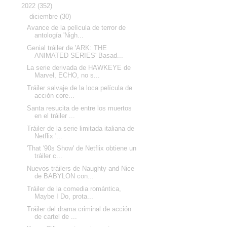
▼
2022
(352)
▼
diciembre
(30)
Avance de la película de terror de
antología 'Nigh...
Genial tráiler de 'ARK: THE
ANIMATED SERIES' Basad...
La serie derivada de HAWKEYE de
Marvel, ECHO, no s...
Tráiler salvaje de la loca película de
acción core...
Santa resucita de entre los muertos
en el tráiler ...
Tráiler de la serie limitada italiana de
Netflix '...
'That '90s Show' de Netflix obtiene un
tráiler c...
Nuevos tráilers de Naughty and Nice
de BABYLON con...
Tráiler de la comedia romántica,
Maybe I Do, prota...
Tráiler del drama criminal de acción
de cartel de ...