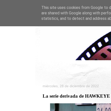
This site uses cookies from Google to de
are shared with Google along with perfo
statistics, and to detect and address a
Inicio
Celebrity
Cartele
miércoles, 28 de diciembre de 2022
La serie derivada de HAWKEYE d