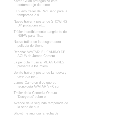
Karen Gillan protagoniza este
cortometraje de come...
El nuevo tráiler de Red Band para la
temporada 2 d...
Nuevo tráiler y póster de SHOWING
UP protagonizad...
Tráiler increíblemente sangriento de
NSFW para 'Th...
Nuevo tráiler de la desgarradora
película de Brend...
Reseña: AVATAR: EL CAMINO DEL
AGUA de James Camero...
La película musical MEAN GIRLS
presenta a los miem...
Bonito tráiler y póster de la nueva y
divertida pe...
James Cameron dice que su
tecnología AVATAR VFX su...
Trailer de la Comedia Oscura
'Decrypted' sobre el...
Avance de la segunda temporada de
la serie de sus...
Showtime anuncia la fecha de