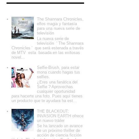
Entradas populares
The Shannara Chronicles,
elfos magia y fantasía
para una nueva serie de
televisión
La nueva serie de
televisión ' The Shannara
Chronicles ' que será estenada a través
de MTV esta basada en las exitosas
novel...
Selfie-Brush, para estar
mona cuando hagas tus
selfies.
¿Eres una fanática del
Selfie ? Aprovechas
cualquier oportunidad
para hacerte una foto. Pues aquí tienes
un producto que te ayudara ha est...
THE BLACKOUT:
INVASION EARTH ofrece
un nuevo tráiler
Se ha lanzado un avance
de un próximo thriller de
acción de ciencia ficción