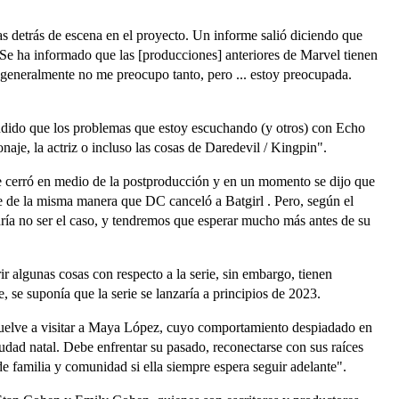
 detrás de escena en el proyecto. Un informe salió diciendo que
e ha informado que las [producciones] anteriores de Marvel tienen
 generalmente no me preocupo tanto, pero ... estoy preocupada.
ndido que los problemas que estoy escuchando (y otros) con Echo
naje, la actriz o incluso las cosas de Daredevil / Kingpin".
e cerró en medio de la postproducción y en un momento se dijo que
e de la misma manera que DC canceló a Batgirl . Pero, según el
ría no ser el caso, y tendremos que esperar mucho más antes de su
r algunas cosas con respecto a la serie, sin embargo, tienen
 se suponía que la serie se lanzaría a principios de 2023.
o vuelve a visitar a Maya López, cuyo comportamiento despiadado en
udad natal. Debe enfrentar su pasado, reconectarse con sus raíces
de familia y comunidad si ella siempre espera seguir adelante".