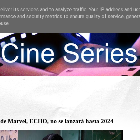
liver its services and to analyze traffic. Your IP address and us
rmance and security metrics to ensure quality of service, gene
buse.
s
Cine
Series
What if
Tráilers
C
e Marvel, ECHO, no se lanzará hasta 2024