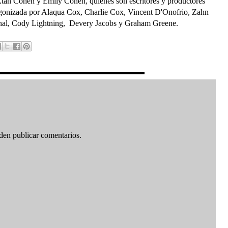
 Etan Cohen y Emily Cohen, quienes son escritores y productores
tagonizada por Alaqua Cox, Charlie Cox, Vincent D'Onofrio, Zahn
nal, Cody Lightning, Devery Jacobs y Graham Greene.
den publicar comentarios.