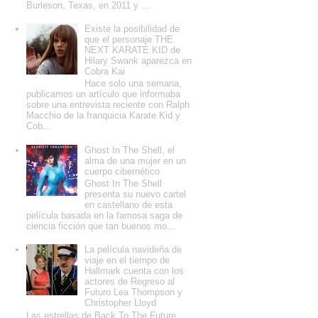
Burleson, Texas, en 2011 y ...
Existe la posibilidad de
que el personaje THE
NEXT KARATE KID de
Hilary Swank aparezca en
Cobra Kai
Hace solo una semana,
publicamos un artículo que informaba
sobre una entrevista reciente con Ralph
Macchio de la franquicia Karate Kid y
Cob...
Ghost In The Shell, el
alma de una mujer en un
cuerpo cibernético
Ghost In The Shell
presenta su nuevo cartel
en castellano de esta
película basada en la famosa saga de
ciencia ficción que tan buenos mo...
La película navideña de
viaje en el tiempo de
Hallmark cuenta con los
actores de Regreso al
Futuro Lea Thompson y
Christopher Lloyd
Las estrellas de Back To The Future