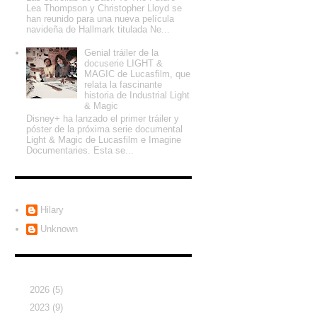
Lea Thompson y Christopher Lloyd se
han reunido para una nueva película
navideña de Hallmark titulada Ne...
Genial tráiler de la
docuserie LIGHT &
MAGIC de Lucasfilm, que
relata la fascinante
historia de Industrial Light
& Magic
Disney+ ha lanzado el primer tráiler y
póster de la próxima serie documental
Light & Magic de Lucasfilm e Imagine
Documentaries. Esta se...
Colaboradores
Hilary
Unknown
Archivo del blog
►
2026
(5)
►
2023
(9)