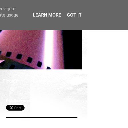
er-agent
rate usage
LEARN MORE
GOT IT
. Ficción
Cosplay
Publicar en X
Seguir Cine Series