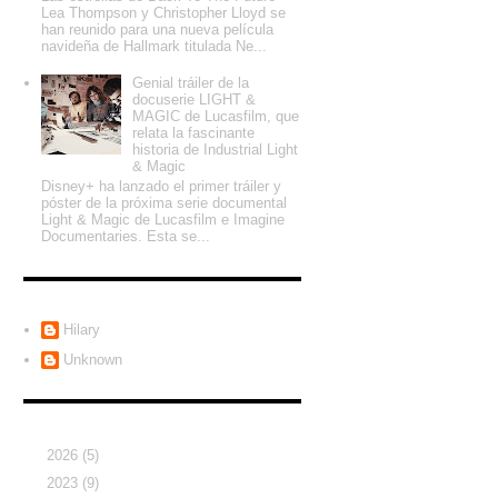
Lea Thompson y Christopher Lloyd se
han reunido para una nueva película
navideña de Hallmark titulada Ne...
Genial tráiler de la
docuserie LIGHT &
MAGIC de Lucasfilm, que
relata la fascinante
historia de Industrial Light
& Magic
Disney+ ha lanzado el primer tráiler y
póster de la próxima serie documental
Light & Magic de Lucasfilm e Imagine
Documentaries. Esta se...
Colaboradores
Hilary
Unknown
Archivo del blog
►
2026
(5)
►
2023
(9)