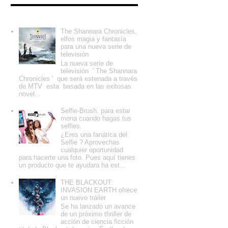
Entradas populares
The Shannara Chronicles,
elfos magia y fantasía
para una nueva serie de
televisión
La nueva serie de
televisión ' The Shannara
Chronicles ' que será estenada a través
de MTV esta basada en las exitosas
novel...
Selfie-Brush, para estar
mona cuando hagas tus
selfies.
¿Eres una fanática del
Selfie ? Aprovechas
cualquier oportunidad
para hacerte una foto. Pues aquí tienes
un producto que te ayudara ha est...
THE BLACKOUT:
INVASION EARTH ofrece
un nuevo tráiler
Se ha lanzado un avance
de un próximo thriller de
acción de ciencia ficción