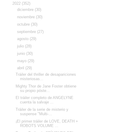
▼
2022
(352)
►
diciembre
(30)
►
noviembre
(30)
►
octubre
(30)
►
septiembre
(27)
►
agosto
(29)
►
julio
(28)
►
junio
(30)
►
mayo
(29)
▼
abril
(29)
Tráiler del thriller de desapariciones
misteriosas...
Mighty Thor de Jane Foster obtiene
su propio póste...
El tráiler completo de ANGELYNE
cuenta la salvaje ...
Tráiler de la serie de misterio y
suspense "Multi-...
¡El primer tráiler de LOVE, DEATH +
ROBOTS VOLUME ...