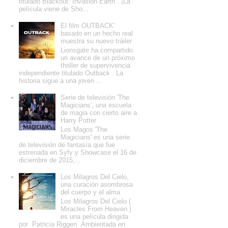
titulado Blackout: Invasion Earth . ¡La
película viene de Sho...
El film OUTBACK'
basado en un hecho real
muestra su nuevo tráiler
Lionsgate ha compartido
un avance de un próximo
thriller de supervivencia
independiente titulado Outback . La
historia sigue a una joven ...
Serie de televisión 'The
Magicians', una escuela
de magia con cierto aire a
Harry Potter
Los Magos 'The
Magicians' es una serie
de televisión de fantasía que fue
estrenada en Syfy y Showcase el 16 de
diciembre de 2015,...
Los Milagros Del Cielo,
una curación asombrosa
del cuerpo y el alma
Los Milagros Del Cielo (
Miracles From Heaven )
es una película dirigida
por Patricia Riggen Ambientada en