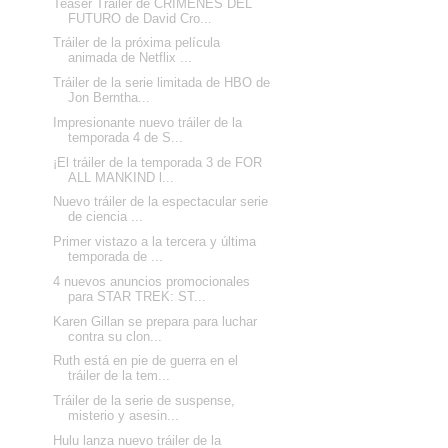
Teaser Trailer de CRÍMENES DEL
FUTURO de David Cro...
Tráiler de la próxima película
animada de Netflix ...
Tráiler de la serie limitada de HBO de
Jon Berntha...
Impresionante nuevo tráiler de la
temporada 4 de S...
¡El tráiler de la temporada 3 de FOR
ALL MANKIND l...
Nuevo tráiler de la espectacular serie
de ciencia ...
Primer vistazo a la tercera y última
temporada de ...
4 nuevos anuncios promocionales
para STAR TREK: ST...
Karen Gillan se prepara para luchar
contra su clon...
Ruth está en pie de guerra en el
tráiler de la tem...
Tráiler de la serie de suspense,
misterio y asesin...
Hulu lanza nuevo tráiler de la