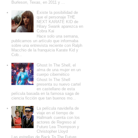
Burleson, Texas, en 2011 y ...
Existe la posibilidad de
que el personaje THE
NEXT KARATE KID de
Hilary Swank aparezca en
Cobra Kai
Hace solo una semana,
publicamos un artículo que informaba
sobre una entrevista reciente con Ralph
Macchio de la franquicia Karate Kid y
Cob...
Ghost In The Shell, el
alma de una mujer en un
cuerpo cibernético
Ghost In The Shell
presenta su nuevo cartel
en castellano de esta
película basada en la famosa saga de
ciencia ficción que tan buenos mo...
La película navideña de
viaje en el tiempo de
Hallmark cuenta con los
actores de Regreso al
Futuro Lea Thompson y
Christopher Lloyd
Las estrellas de Back To The Future