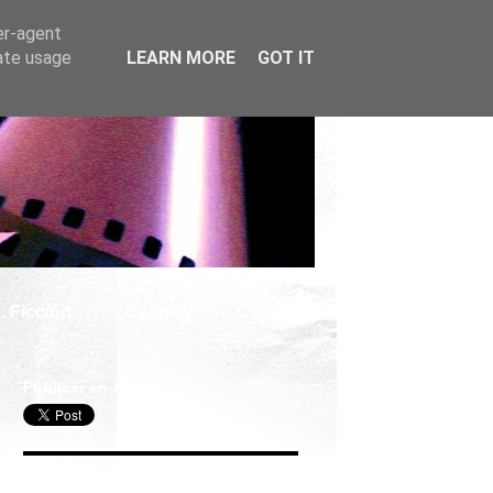
er-agent
rate usage
LEARN MORE
GOT IT
. Ficción
Cosplay
Publicar en X
Seguir Cine Series