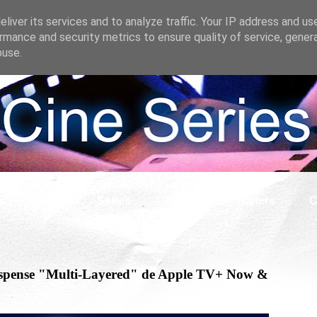
liver its services and to analyze traffic. Your IP address and us
rmance and security metrics to ensure quality of service, gene
buse.
s
Cine
Series
What if
Tráilers
C
y suspense "Multi-Layered" de Apple TV+ Now &