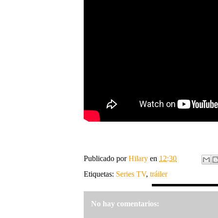
Publicado por
Hilary
en
12:30
Etiquetas:
Series TV
,
tráiler
No hay comentarios: