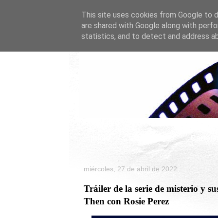
This site uses cookies from Google to de
are shared with Google along with perfo
statistics, and to detect and address a
Inicio
Celebrity
Cartele
miércoles, 27 de abril de 2022
Tráiler de la serie de misterio 
Then con Rosie Perez